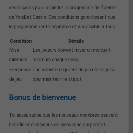
nécessaires pour rejoindre le programme de fidélité
de YoniBet Casino. Ces conditions garantissent que
le programme reste équitable et accessible à tous.
Condition
Détails
Mise
Les joueurs doivent miser un montant
minimum
minimum chaque mois.
Fréquence
Une activité régulière de jeu est requise
de jeu
pour maintenir le statut.
Bonus de bienvenue
Toi aussi, sache que les nouveaux membres peuvent
bénéficier d’un bonus de bienvenue qui permet