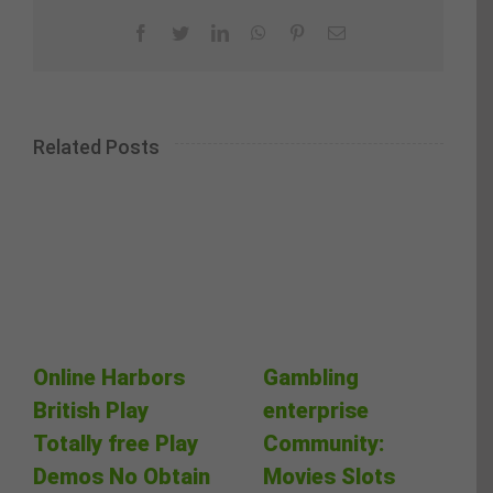
Facebook
Twitter
LinkedIn
WhatsApp
Pinterest
Email
Related Posts
Online Harbors
Gambling
British Play
enterprise
Totally free Play
Community:
Demos No Obtain
Movies Slots