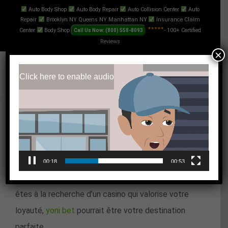
Skip
Auto Body Shop
Auto Body Repair
Auto Collision Center
Auto
Repair
Brooklyn NY Queens NY Manhattan NY
Insurance Claim
to
Center
Body Shop
- 100+ Certified
content
Reviews
×
Video
Click here to enable audio
Player
YoniBet Casino offre une expérience unique de jeu en
ligne, attirant des joueurs avec ses multiples
fonctionnalités. Dans ce contexte, le programme de
fidélité (VIP) est un élément clé qui permet de
00:18
00:53
récompenser les joueurs les plus engagés. Si vous
êtes à la recherche d’un casino qui valorise votre
loyauté,
yoni bet
pourrait être votre destination
parfaite.