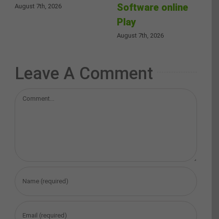
Software online
August 7th, 2026
Play
August 7th, 2026
Leave A Comment
Comment