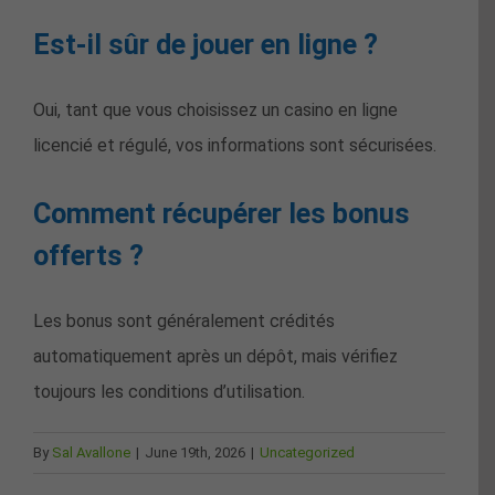
Est-il sûr de jouer en ligne ?
Oui, tant que vous choisissez un casino en ligne
licencié et régulé, vos informations sont sécurisées.
Comment récupérer les bonus
offerts ?
Les bonus sont généralement crédités
automatiquement après un dépôt, mais vérifiez
toujours les conditions d’utilisation.
By
Sal Avallone
|
June 19th, 2026
|
Uncategorized