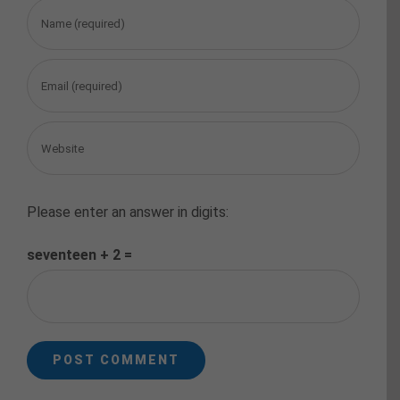
Please enter an answer in digits:
seventeen + 2 =