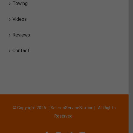
Towing
Videos
Reviews
Contact
© Copyright
2026 | SalernoServiceStation | All Rights
Reserved