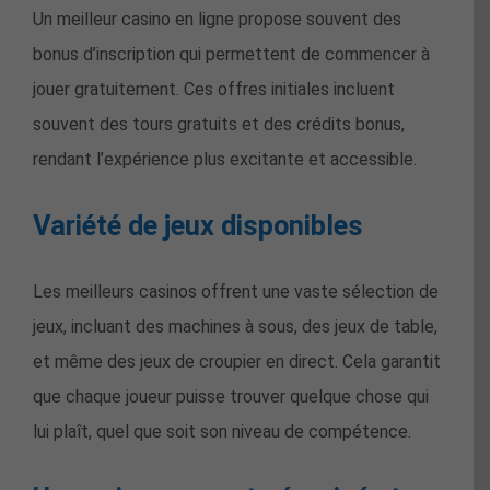
Un meilleur casino en ligne propose souvent des
bonus d’inscription qui permettent de commencer à
jouer gratuitement. Ces offres initiales incluent
souvent des tours gratuits et des crédits bonus,
rendant l’expérience plus excitante et accessible.
Variété de jeux disponibles
Les meilleurs casinos offrent une vaste sélection de
jeux, incluant des machines à sous, des jeux de table,
et même des jeux de croupier en direct. Cela garantit
que chaque joueur puisse trouver quelque chose qui
lui plaît, quel que soit son niveau de compétence.