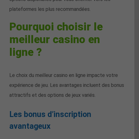
plateformes les plus recommandées.
Pourquoi choisir le
meilleur casino en
ligne ?
Le choix du meilleur casino en ligne impacte votre
expérience de jeu. Les avantages incluent des bonus
attractifs et des options de jeux variés.
Les bonus d’inscription
avantageux