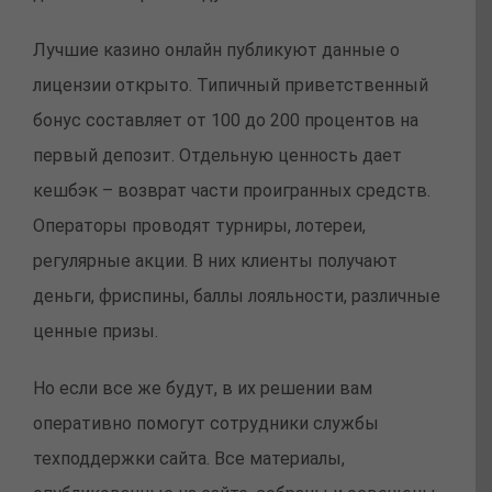
Лучшие казино онлайн публикуют данные о
лицензии открыто. Типичный приветственный
бонус составляет от 100 до 200 процентов на
первый депозит. Отдельную ценность дает
кешбэк – возврат части проигранных средств.
Операторы проводят турниры, лотереи,
регулярные акции. В них клиенты получают
деньги, фриспины, баллы лояльности, различные
ценные призы.
Но если все же будут, в их решении вам
оперативно помогут сотрудники службы
техподдержки сайта. Все материалы,