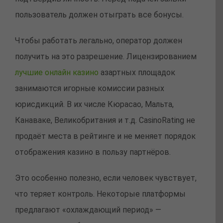
пользователь должен отыграть все бонусы.
Чтобы работать легально, оператор должен
получить на это разрешение. Лицензированием
лучшие онлайн казино
азартных площадок
занимаются игорные комиссии разных
юрисдикций. В их числе Кюрасао, Мальта,
Канаваке, Великобритания и т.д. CasinoRating не
продаёт места в рейтинге и не меняет порядок
отображения казино в пользу партнёров.
Это особенно полезно, если человек чувствует,
что теряет контроль. Некоторые платформы
предлагают «охлаждающий период» —