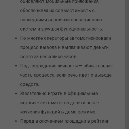
обновляют мобильные приложения,
обеспечивая их совместимость с
последними версиями операционных
систем и улучшая функциональность.
Но многие операторы автоматизировали
процесс вывода и выплачивают деньги
всего за несколько часов.
Подтверждение личности — обязательная
часть процесса, если речь идёт о выводе
средств.
Желательно играть в официальные
игровые автоматы на деньги после
изучения функций в демо режиме.
Перед включением площадки в рейтинг