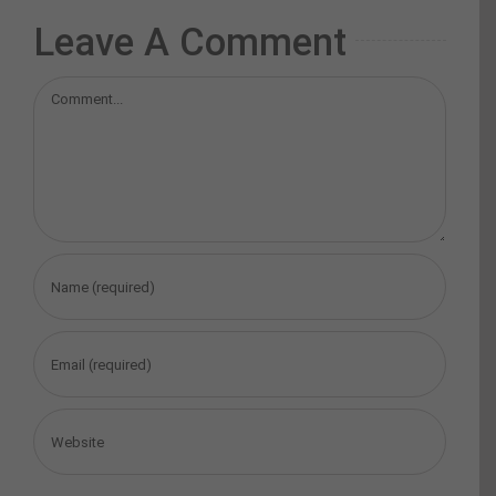
Leave A Comment
Comment