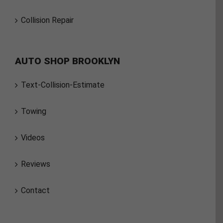
Collision Repair
AUTO SHOP BROOKLYN
Text-Collision-Estimate
Towing
Videos
Reviews
Contact