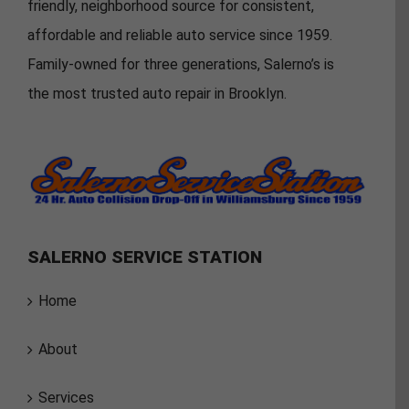
friendly, neighborhood source for consistent,
affordable and reliable auto service since 1959.
Family-owned for three generations, Salerno’s is
the most trusted auto repair in Brooklyn.
SALERNO SERVICE STATION
Home
About
Services