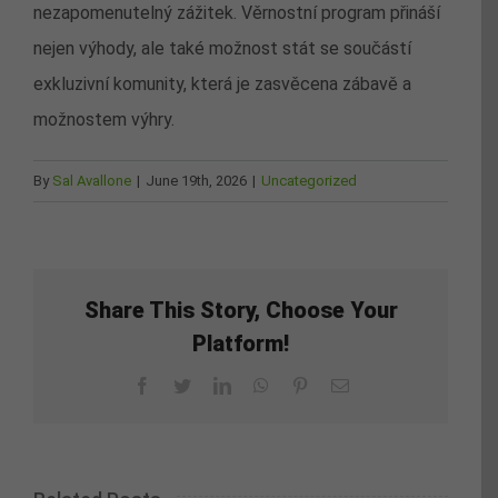
nezapomenutelný zážitek. Věrnostní program přináší
nejen výhody, ale také možnost stát se součástí
exkluzivní komunity, která je zasvěcena zábavě a
možnostem výhry.
By
Sal Avallone
|
June 19th, 2026
|
Uncategorized
Share This Story, Choose Your
Platform!
Facebook
Twitter
LinkedIn
WhatsApp
Pinterest
Email