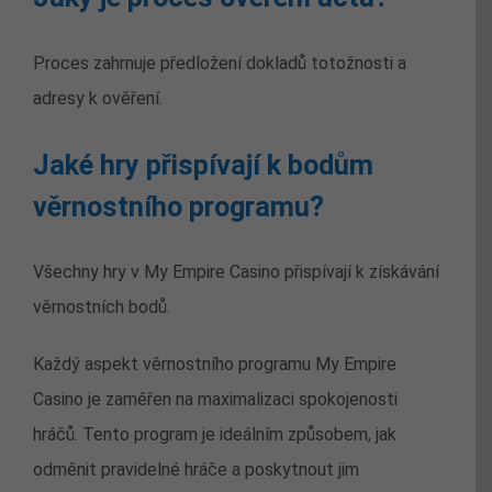
Proces zahrnuje předložení dokladů totožnosti a
adresy k ověření.
Jaké hry přispívají k bodům
věrnostního programu?
Všechny hry v My Empire Casino přispívají k získávání
věrnostních bodů.
Každý aspekt věrnostního programu My Empire
Casino je zaměřen na maximalizaci spokojenosti
hráčů. Tento program je ideálním způsobem, jak
odměnit pravidelné hráče a poskytnout jim