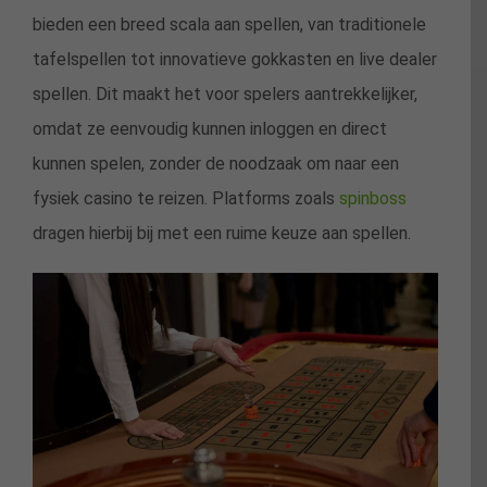
bieden een breed scala aan spellen, van traditionele
tafelspellen tot innovatieve gokkasten en live dealer
spellen. Dit maakt het voor spelers aantrekkelijker,
omdat ze eenvoudig kunnen inloggen en direct
kunnen spelen, zonder de noodzaak om naar een
fysiek casino te reizen. Platforms zoals
spinboss
dragen hierbij bij met een ruime keuze aan spellen.