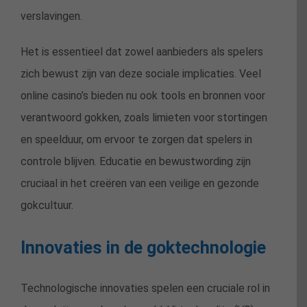
verslavingen.
Het is essentieel dat zowel aanbieders als spelers
zich bewust zijn van deze sociale implicaties. Veel
online casino’s bieden nu ook tools en bronnen voor
verantwoord gokken, zoals limieten voor stortingen
en speelduur, om ervoor te zorgen dat spelers in
controle blijven. Educatie en bewustwording zijn
cruciaal in het creëren van een veilige en gezonde
gokcultuur.
Innovaties in de goktechnologie
Technologische innovaties spelen een cruciale rol in