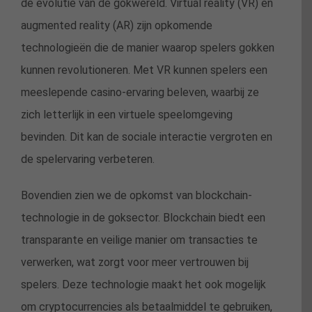
de evolutie van de gokwereld. Virtual reality (VR) en
augmented reality (AR) zijn opkomende
technologieën die de manier waarop spelers gokken
kunnen revolutioneren. Met VR kunnen spelers een
meeslepende casino-ervaring beleven, waarbij ze
zich letterlijk in een virtuele speelomgeving
bevinden. Dit kan de sociale interactie vergroten en
de spelervaring verbeteren.
Bovendien zien we de opkomst van blockchain-
technologie in de goksector. Blockchain biedt een
transparante en veilige manier om transacties te
verwerken, wat zorgt voor meer vertrouwen bij
spelers. Deze technologie maakt het ook mogelijk
om cryptocurrencies als betaalmiddel te gebruiken,