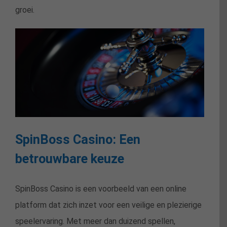
groei.
SpinBoss Casino: Een
betrouwbare keuze
SpinBoss Casino is een voorbeeld van een online
platform dat zich inzet voor een veilige en plezierige
speelervaring. Met meer dan duizend spellen,