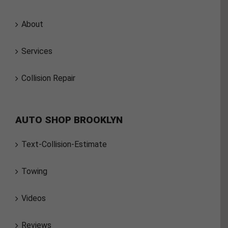
About
Services
Collision Repair
AUTO SHOP BROOKLYN
Text-Collision-Estimate
Towing
Videos
Reviews