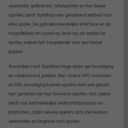
waaronder gokkasten, tafelspellen en live dealer
spellen, biedt SpinBoss een gevarieerd aanbod voor
elke speler. De gebruiksvriendelijke interface en de
mogelijkheid om zowel op desktop als mobiel te
spelen, maken het toegankelijk voor een breed
publiek.
Bovendien stelt SpinBoss hoge eisen aan beveiliging
en verantwoord gokken. Met strikte KYC-controles
en SSL-beveiliging kunnen spelers met een gerust
hart genieten van hun favoriete spellen. Het casino
biedt ook aantrekkelijke welkomstbonussen en
promoties, zodat nieuwe spelers zich snel kunnen
aanmelden en beginnen met spelen.