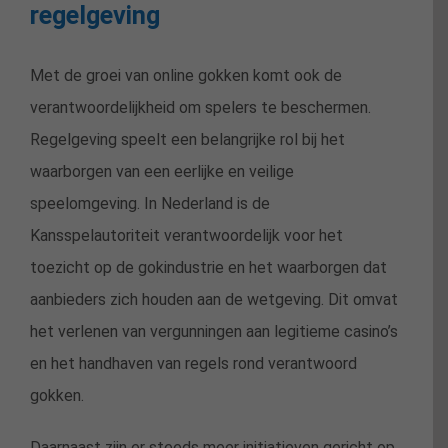
regelgeving
Met de groei van online gokken komt ook de
verantwoordelijkheid om spelers te beschermen.
Regelgeving speelt een belangrijke rol bij het
waarborgen van een eerlijke en veilige
speelomgeving. In Nederland is de
Kansspelautoriteit verantwoordelijk voor het
toezicht op de gokindustrie en het waarborgen dat
aanbieders zich houden aan de wetgeving. Dit omvat
het verlenen van vergunningen aan legitieme casino’s
en het handhaven van regels rond verantwoord
gokken.
Daarnaast zijn er steeds meer initiatieven gericht op