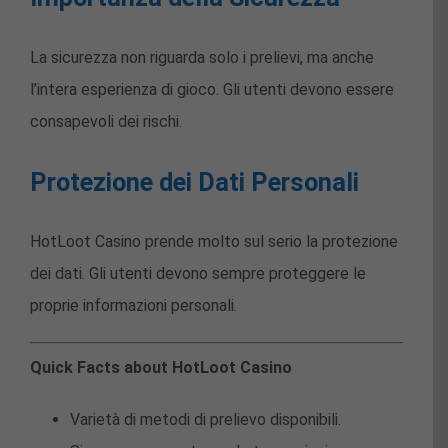
La sicurezza non riguarda solo i prelievi, ma anche
l’intera esperienza di gioco. Gli utenti devono essere
consapevoli dei rischi.
Protezione dei Dati Personali
HotLoot Casino prende molto sul serio la protezione
dei dati. Gli utenti devono sempre proteggere le
proprie informazioni personali.
Quick Facts about HotLoot Casino
Varietà di metodi di prelievo disponibili.