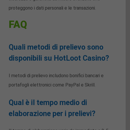
proteggono i dati personali e le transazioni.
FAQ
Quali metodi di prelievo sono
disponibili su HotLoot Casino?
I metodi di prelievo includono bonifici bancari e
portafogli elettronici come PayPal e Skrill.
Qual è il tempo medio di
elaborazione per i prelievi?