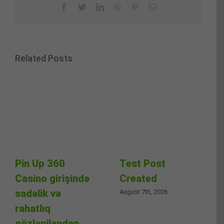
Facebook
Twitter
LinkedIn
WhatsApp
Pinterest
Email
Related Posts
Pin Up 360
Test Post
Casino girişində
Created
sadəlik və
August 7th, 2026
rahatlıq
gözləniləndən