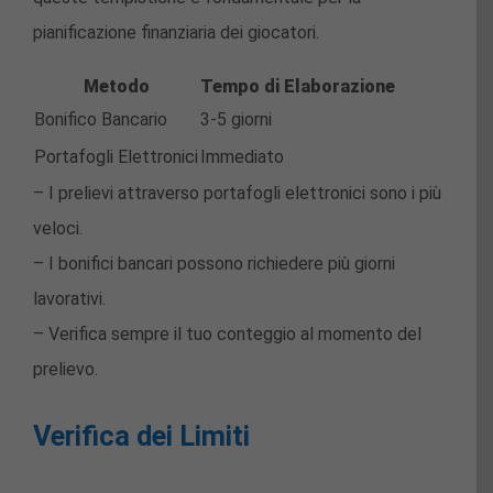
pianificazione finanziaria dei giocatori.
Metodo
Tempo di Elaborazione
Bonifico Bancario
3-5 giorni
Portafogli Elettronici
Immediato
– I prelievi attraverso portafogli elettronici sono i più
veloci.
– I bonifici bancari possono richiedere più giorni
lavorativi.
– Verifica sempre il tuo conteggio al momento del
prelievo.
Verifica dei Limiti