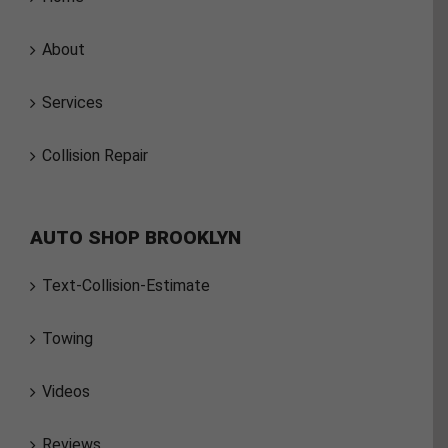
About
Services
Collision Repair
AUTO SHOP BROOKLYN
Text-Collision-Estimate
Towing
Videos
Reviews