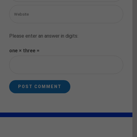
Please enter an answer in digits:
one × three =