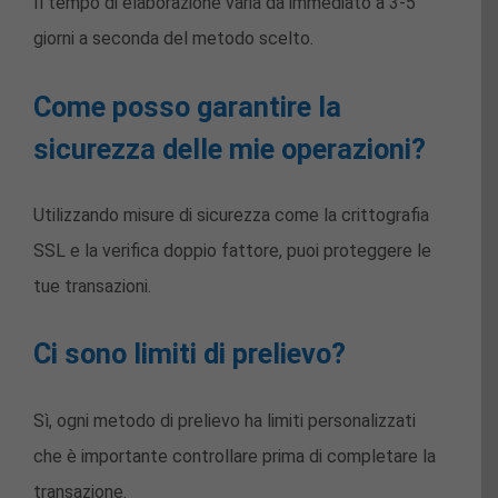
Il tempo di elaborazione varia da immediato a 3-5
giorni a seconda del metodo scelto.
Come posso garantire la
sicurezza delle mie operazioni?
Utilizzando misure di sicurezza come la crittografia
SSL e la verifica doppio fattore, puoi proteggere le
tue transazioni.
Ci sono limiti di prelievo?
Sì, ogni metodo di prelievo ha limiti personalizzati
che è importante controllare prima di completare la
transazione.