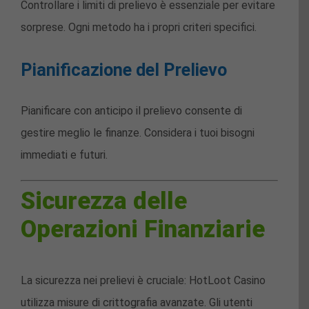
Controllare i limiti di prelievo è essenziale per evitare
sorprese. Ogni metodo ha i propri criteri specifici.
Pianificazione del Prelievo
Pianificare con anticipo il prelievo consente di
gestire meglio le finanze. Considera i tuoi bisogni
immediati e futuri.
Sicurezza delle
Operazioni Finanziarie
La sicurezza nei prelievi è cruciale: HotLoot Casino
utilizza misure di crittografia avanzate. Gli utenti