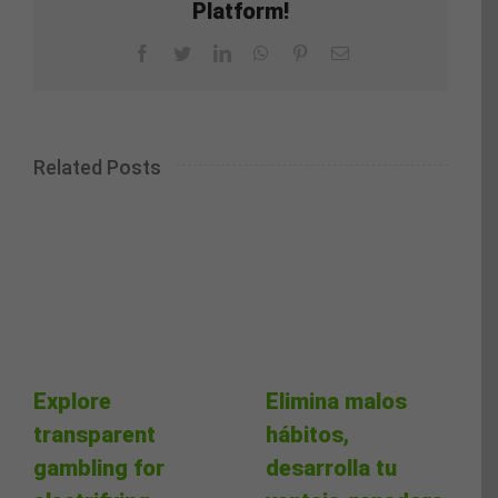
Platform!
Facebook
Twitter
LinkedIn
WhatsApp
Pinterest
Email
Related Posts
Explore
Elimina malos
transparent
hábitos,
gambling for
desarrolla tu