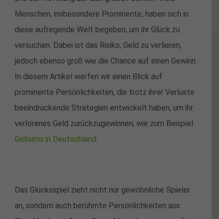
Menschen, insbesondere Prominente, haben sich in
diese aufregende Welt begeben, um ihr Glück zu
versuchen. Dabei ist das Risiko, Geld zu verlieren,
jedoch ebenso groß wie die Chance auf einen Gewinn.
In diesem Artikel werfen wir einen Blick auf
prominente Persönlichkeiten, die trotz ihrer Verluste
beeindruckende Strategien entwickelt haben, um ihr
verlorenes Geld zurückzugewinnen, wie zum Beispiel
Golisimo in Deutschland
.
Das Glücksspiel zieht nicht nur gewöhnliche Spieler
an, sondern auch berühmte Persönlichkeiten aus