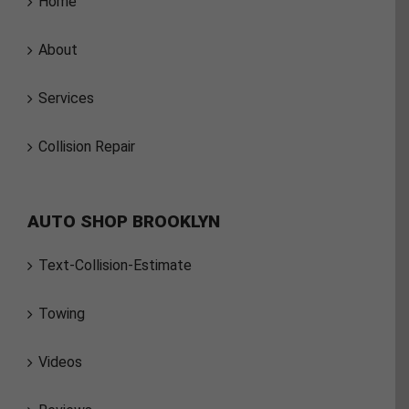
Home
About
Services
Collision Repair
AUTO SHOP BROOKLYN
Text-Collision-Estimate
Towing
Videos