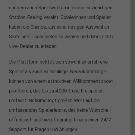
sondern auch Sportwetten in einem einzigartigen
Stadion-Feeling vereint. Spielerinnen und Spieler
haben die Chance, aus einer riesigen Auswahl an
Slots und Tischspielen zu wählen und dabei echte
Live-Dealer zu erleben.
Die Plattform richtet sich sowohl an erfahrene
Spieler als auch an Neulinge. Neuankömmlinge
können von einem attraktiven Willkommenspaket
profitieren, das bis zu 4.000 € und Freispielen
umfasst. Golisimo legt großen Wert auf ein
umfassendes Spielerlebnis, das keine Wünsche
offenlässt, und bietet darüber hinaus einen 24/7
Support für Fragen und Anliegen.