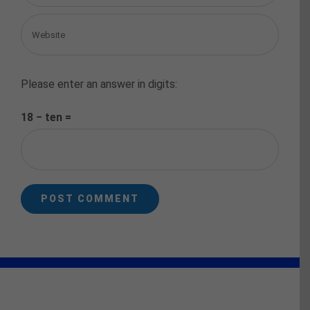
Please enter an answer in digits:
18 − ten =