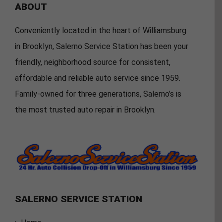
ABOUT
Conveniently located in the heart of Williamsburg
in Brooklyn, Salerno Service Station has been your
friendly, neighborhood source for consistent,
affordable and reliable auto service since 1959.
Family-owned for three generations, Salerno’s is
the most trusted auto repair in Brooklyn.
SALERNO SERVICE STATION