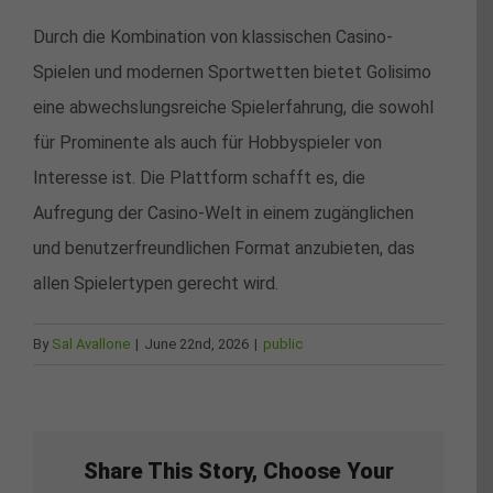
Durch die Kombination von klassischen Casino-
Spielen und modernen Sportwetten bietet Golisimo
eine abwechslungsreiche Spielerfahrung, die sowohl
für Prominente als auch für Hobbyspieler von
Interesse ist. Die Plattform schafft es, die
Aufregung der Casino-Welt in einem zugänglichen
und benutzerfreundlichen Format anzubieten, das
allen Spielertypen gerecht wird.
By
Sal Avallone
|
June 22nd, 2026
|
public
Share This Story, Choose Your