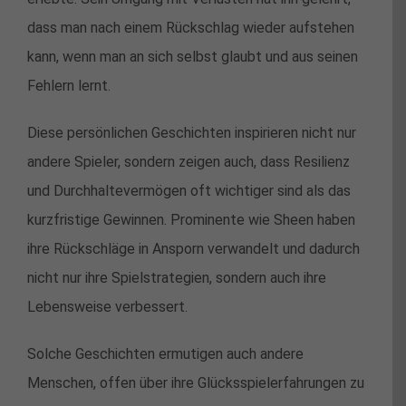
dass man nach einem Rückschlag wieder aufstehen
kann, wenn man an sich selbst glaubt und aus seinen
Fehlern lernt.
Diese persönlichen Geschichten inspirieren nicht nur
andere Spieler, sondern zeigen auch, dass Resilienz
und Durchhaltevermögen oft wichtiger sind als das
kurzfristige Gewinnen. Prominente wie Sheen haben
ihre Rückschläge in Ansporn verwandelt und dadurch
nicht nur ihre Spielstrategien, sondern auch ihre
Lebensweise verbessert.
Solche Geschichten ermutigen auch andere
Menschen, offen über ihre Glücksspielerfahrungen zu