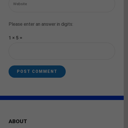
Please enter an answer in digits:
1 × 5 =
ABOUT