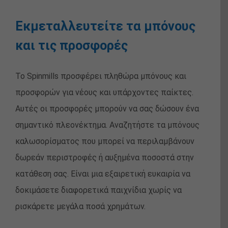
Εκμεταλλευτείτε τα μπόνους
και τις προσφορές
Το Spinmills προσφέρει πληθώρα μπόνους και
προσφορών για νέους και υπάρχοντες παίκτες.
Αυτές οι προσφορές μπορούν να σας δώσουν ένα
σημαντικό πλεονέκτημα. Αναζητήστε τα μπόνους
καλωσορίσματος που μπορεί να περιλαμβάνουν
δωρεάν περιστροφές ή αυξημένα ποσοστά στην
κατάθεση σας. Είναι μια εξαιρετική ευκαιρία να
δοκιμάσετε διαφορετικά παιχνίδια χωρίς να
ρισκάρετε μεγάλα ποσά χρημάτων.