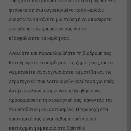
τους, κάτι που μπορεί να είναι καταστροφικό. Εάν
φτάσετε σε ένα συγκεκριμένο ποσό κερδών,
σκεφτείτε να κάνετε μια παύση ή να αποσύρετε
ένα μέρος των χρημάτων σας για να
εξασφαλίσετε τα κέρδη σας.
Αναλύστε και παρακολουθήστε τη διαδρομή σας.
Καταγράφετε τα κέρδη και τις ζημίες σας, ώστε
να μπορείτε να αναγνωρίσετε τα μοτίβα και τις
στρατηγικές που λειτουργούν καλύτερα για εσάς.
Αυτή η ανάλυση μπορεί να σας βοηθήσει να
προσαρμόσετε τη στρατηγική σας, κάνοντάς την
πιο αποδοτική και εστιασμένη. Η προσοχή στα
οικονομικά σας είναι καθοριστική για μια
επιτυχημένη εμπειρία στο Spinmills.