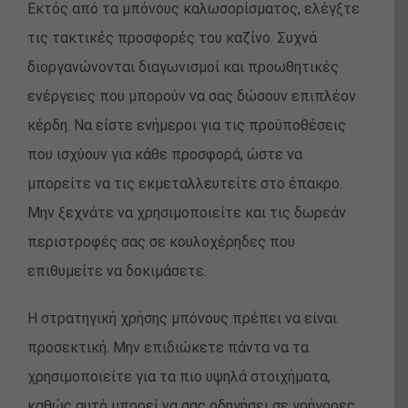
Εκτός από τα μπόνους καλωσορίσματος, ελέγξτε
τις τακτικές προσφορές του καζίνο. Συχνά
διοργανώνονται διαγωνισμοί και προωθητικές
ενέργειες που μπορούν να σας δώσουν επιπλέον
κέρδη. Να είστε ενήμεροι για τις προϋποθέσεις
που ισχύουν για κάθε προσφορά, ώστε να
μπορείτε να τις εκμεταλλευτείτε στο έπακρο.
Μην ξεχνάτε να χρησιμοποιείτε και τις δωρεάν
περιστροφές σας σε κουλοχέρηδες που
επιθυμείτε να δοκιμάσετε.
Η στρατηγική χρήσης μπόνους πρέπει να είναι
προσεκτική. Μην επιδιώκετε πάντα να τα
χρησιμοποιείτε για τα πιο υψηλά στοιχήματα,
καθώς αυτό μπορεί να σας οδηγήσει σε γρήγορες