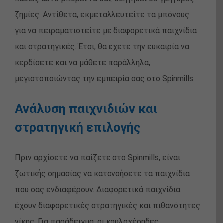
ζημίες. Αντίθετα, εκμεταλλευτείτε τα μπόνους
για να πειραματιστείτε με διαφορετικά παιχνίδια
και στρατηγικές. Έτσι, θα έχετε την ευκαιρία να
κερδίσετε και να μάθετε παράλληλα,
μεγιστοποιώντας την εμπειρία σας στο Spinmills.
Ανάλυση παιχνιδιών και
στρατηγική επιλογής
Πριν αρχίσετε να παίζετε στο Spinmills, είναι
ζωτικής σημασίας να κατανοήσετε τα παιχνίδια
που σας ενδιαφέρουν. Διαφορετικά παιχνίδια
έχουν διαφορετικές στρατηγικές και πιθανότητες
νίκης. Για παράδειγμα, οι κουλοχέρηδες