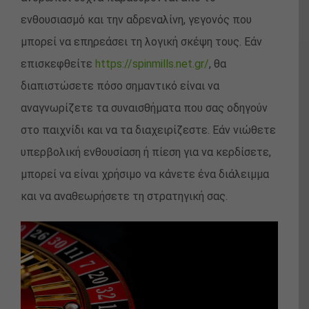
ενθουσιασμό και την αδρεναλίνη, γεγονός που
μπορεί να επηρεάσει τη λογική σκέψη τους. Εάν
επισκεφθείτε
https://spinmills.net.gr/
, θα
διαπιστώσετε πόσο σημαντικό είναι να
αναγνωρίζετε τα συναισθήματα που σας οδηγούν
στο παιχνίδι και να τα διαχειρίζεστε. Εάν νιώθετε
υπερβολική ενθουσίαση ή πίεση για να κερδίσετε,
μπορεί να είναι χρήσιμο να κάνετε ένα διάλειμμα
και να αναθεωρήσετε τη στρατηγική σας.