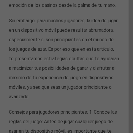
emoción de los casinos desde la palma de tu mano.
Sin embargo, para muchos jugadores, la idea de jugar
en un dispositivo móvil puede resultar abrumadora,
especialmente si son principiantes en el mundo de
los juegos de azar. Es por eso que en esta artículo,
te presentamos estrategias ocultas que te ayudarán
a maximizar tus posibilidades de ganar y disfrutar al
máximo de tu experiencia de juego en dispositivos
móviles, ya sea que seas un jugador principiante o
avanzado.
Consejos para jugadores principiantes: 1. Conoce las
reglas del juego: Antes de jugar cualquier juego de
azar en tu dispositivo móvil, es importante que te