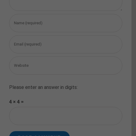
Please enter an answer in digits:
4 × 4 =