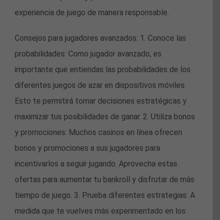
experiencia de juego de manera responsable.
Consejos para jugadores avanzados: 1. Conoce las
probabilidades: Como jugador avanzado, es
importante que entiendas las probabilidades de los
diferentes juegos de azar en dispositivos móviles.
Esto te permitirá tomar decisiones estratégicas y
maximizar tus posibilidades de ganar. 2. Utiliza bonos
y promociones: Muchos casinos en línea ofrecen
bonos y promociones a sus jugadores para
incentivarlos a seguir jugando. Aprovecha estas
ofertas para aumentar tu bankroll y disfrutar de más
tiempo de juego. 3. Prueba diferentes estrategias: A
medida que te vuelves más experimentado en los