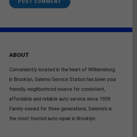
ABOUT
Conveniently located in the heart of Williamsburg
in Brooklyn, Salerno Service Station has been your
friendly, neighborhood source for consistent,
affordable and reliable auto service since 1959.
Family-owned for three generations, Salerno’s is
the most trusted auto repair in Brooklyn.