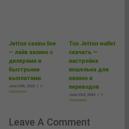
Jetton casino live
Ton Jetton wallet
— лайв казино с
скачать —
дилерами и
настройка
быстрыми
кошелька для
выплатами
казино и
переводов
June 25th, 2026
|
0
Comments
June 23rd, 2026
|
0
Comments
Leave A Comment