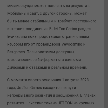
миллисекунда может повлиять на результат.
Мобильный сайт, с другой стороны, может
быть менее стабильным и требует постоянного
интернет-соединения. В JetTon Casino раздел
live-казино пока представлен ограниченным
набором игр от провайдеров Vevogaming и
Betgames. Пользователям доступны
классические лайв-форматы с живыми
дилерами и ставками в реальном времени.
С момента своего основания 1 августа 2023
года, JetTon Games находится на пути
непрерывного развития и расширения. В планах
развития – листинг токена JETTON на крупных