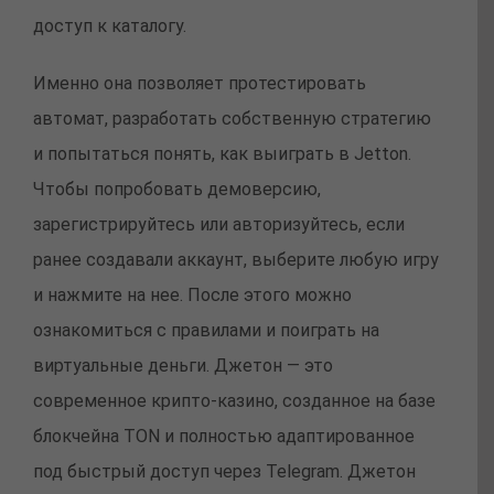
доступ к каталогу.
Именно она позволяет протестировать
автомат, разработать собственную стратегию
и попытаться понять, как выиграть в Jetton.
Чтобы попробовать демоверсию,
зарегистрируйтесь или авторизуйтесь, если
ранее создавали аккаунт, выберите любую игру
и нажмите на нее. После этого можно
ознакомиться с правилами и поиграть на
виртуальные деньги. Джетон — это
современное крипто-казино, созданное на базе
блокчейна TON и полностью адаптированное
под быстрый доступ через Telegram. Джетон