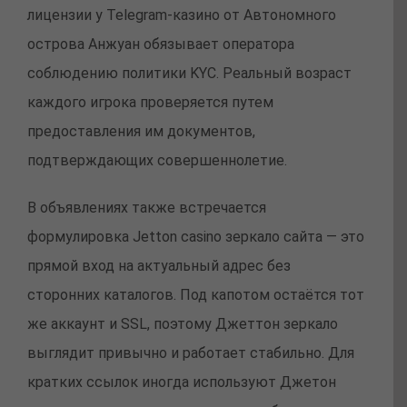
лицензии у Telegram-казино от Автономного
острова Анжуан обязывает оператора
соблюдению политики KYC. Реальный возраст
каждого игрока проверяется путем
предоставления им документов,
подтверждающих совершеннолетие.
В объявлениях также встречается
формулировка Jetton casino зеркало сайта — это
прямой вход на актуальный адрес без
сторонних каталогов. Под капотом остаётся тот
же аккаунт и SSL, поэтому Джеттон зеркало
выглядит привычно и работает стабильно. Для
кратких ссылок иногда используют Джетон