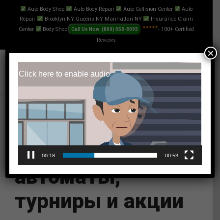
Skip
Auto Body Shop
Auto Body Repair
Auto Collision Center
Auto
Repair
Brooklyn NY Queens NY Manhattan NY
Insurance Claim
to
Center
Body Shop
- 100+ Certified
content
Reviews
×
Video
Click here to enable audio
Player
Jetton games
casino — лучшие
00:18
00:53
автоматы,
турниры и акции