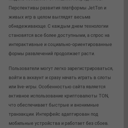
Перспективы развития платформы JetTon и
живых игр в целом выглядят весьма
обнадеживающе. С каждым днем технологии
становятся все более доступными, а спрос на
интерактивные и социально-ориентированные
формы развлечений продолжает расти.
Пользователи могут легко зарегистрироваться,
войти в аккаунт и сразу начать играть в слоты
или live-игры. Особенностью сайта является
активное использование криптовалюты TON,
что обеспечивает быстрые и анонимные
транзакции. Интерфейс адаптирован под
мобильные устройства и работает без сбоев.