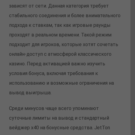
зависят от сети. Данная категория требует
стабильного соединения и более внимательного
подхода к ставкам, так как игровые раунды
проходят в реальном времени. Такой режим
подходит для игроков, которые хотят сочетать
онлайн-доступ с атмосферой классического
казино. Перед активацией важно изучить
условия бонуса, включая требования к
использованию и возможные ограничения на
вывод выигрыша.
Среди минусов чаще всего упоминают
суточные лимиты на вывод и стандартный
вейджер x40 на бонусные средства. JetTon