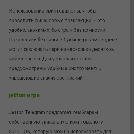
Использование криптовалюты, чтобы
проводить финансовые транзакции — это
удобно, анонимно, быстро и без комиссии.
Поклонники беттинга в букмекерском разделе
могут заключать пари на несколько десятков
видов спорта. Для успешных ставок
предусмотрены удобные инструменты,
упрощающие анализ состязаний.
jetton игра
Jetton Telegram предлагает гемблерам
собственную уникальную криптовалюту
$JETTON, которую можно использовать для