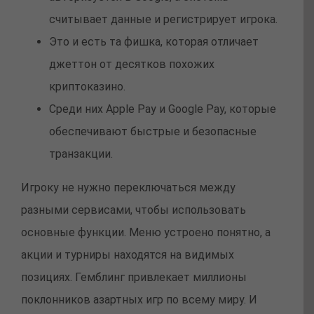
считывает данные и регистрирует игрока.
Это и есть та фишка, которая отличает
джеттон от десятков похожих
криптоказино.
Среди них Apple Pay и Google Pay, которые
обеспечивают быстрые и безопасные
транзакции.
Игроку не нужно переключаться между
разными сервисами, чтобы использовать
основные функции. Меню устроено понятно, а
акции и турниры находятся на видимых
позициях. Гемблинг привлекает миллионы
поклонников азартных игр по всему миру. И