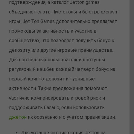
подтверждения, а каталог Jetton games
объединяет слоты, live-столы и быстрые/crash-
игры. Jet Ton Games дополнительно предлагает
промокоды за активность и участие в
сообществах, что позволяет получить бонус к
депозиту или другие игровые преимущества.
Для постоянных пользователей доступны
регулярный кэшбек каждый четверг, бонус на
первый крипто-депозит и турнирные
активности. Такие предложения помогают
частично компенсировать игровой риск и
поддерживать баланс, если использовать
джетон
их осознанно и с учетом правил акции.
Для установки приложения Jetton на