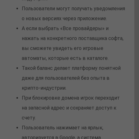
Пользователи могут получать уведомления
о новых версиях через приложение.
А если выбрать «Все провайдеры» и
нажать на конкретного поставщика софта,
вы сможете увидеть его игровые
автоматы, которые есть в каталоге.
Такой баланс делает платформу понятной
даже для пользователей без опыта в
крипто-индустрии.
При блокировке домена игрок переходит
на запасной адрес и сохраняет доступ к
счету.
Пользователь нажимает на ярлык,
авторизуется в Google, а система