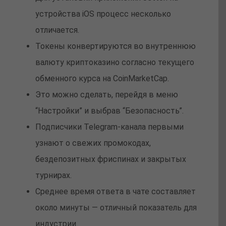
устройства iOS процесс несколько
отличается.
Токены конвертируются во внутреннюю
валюту криптоказино согласно текущего
обменного курса на CoinMarketCap.
Это можно сделать, перейдя в меню
“Настройки” и выбрав “Безопасность”.
Подписчики Telegram-канала первыми
узнают о свежих промокодах,
бездепозитных фриспинах и закрытых
турнирах.
Среднее время ответа в чате составляет
около минуты — отличный показатель для
индустрии.