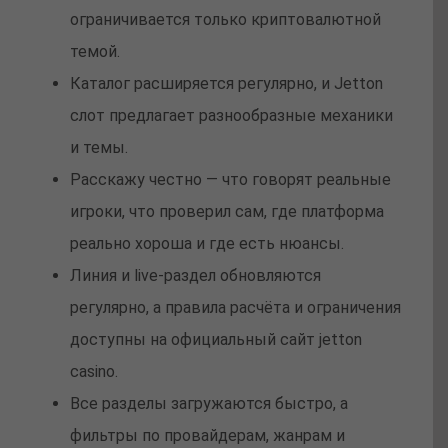
ограничивается только криптовалютной
темой.
Каталог расширяется регулярно, и Jetton
слот предлагает разнообразные механики
и темы.
Расскажу честно — что говорят реальные
игроки, что проверил сам, где платформа
реально хороша и где есть нюансы.
Линия и live-раздел обновляются
регулярно, а правила расчёта и ограничения
доступны на официальный сайт jetton
casino.
Все разделы загружаются быстро, а
фильтры по провайдерам, жанрам и