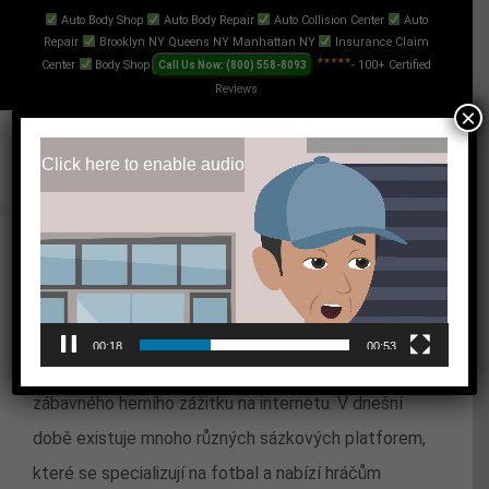
Skip
Auto Body Shop
Auto Body Repair
Auto Collision Center
Auto
Repair
Brooklyn NY Queens NY Manhattan NY
Insurance Claim
to
Center
Body Shop
- 100+ Certified
content
Reviews
×
Video
Click here to enable audio
Player
Pokročilé sázkové platformy pro fotbalový betting
jsou jednou z nejpopulárnějších forem online sázení,
které nabízejí hráčům širokou škálu možností a
00:18
00:53
funkcí pro zajištění maximálně bezpečného a
zábavného herního zážitku na internetu. V dnešní
době existuje mnoho různých sázkových platforem,
které se specializují na fotbal a nabízí hráčům