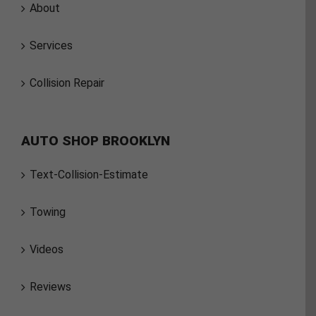
About
Services
Collision Repair
AUTO SHOP BROOKLYN
Text-Collision-Estimate
Towing
Videos
Reviews