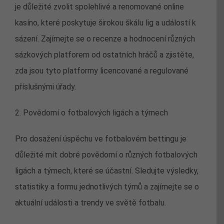
je důležité zvolit spolehlivé a renomované online
kasíno, které poskytuje širokou škálu lig a událostí k
sázení. Zajímejte se o recenze a hodnocení různých
sázkových platforem od ostatních hráčů a zjistěte,
zda jsou tyto platformy licencované a regulované
příslušnými úřady.
2. Povědomí o fotbalových ligách a týmech
Pro dosažení úspěchu ve fotbalovém bettingu je
důležité mít dobré povědomí o různých fotbalových
ligách a týmech, které se účastní. Sledujte výsledky,
statistiky a formu jednotlivých týmů a zajímejte se o
aktuální události a trendy ve světě fotbalu.