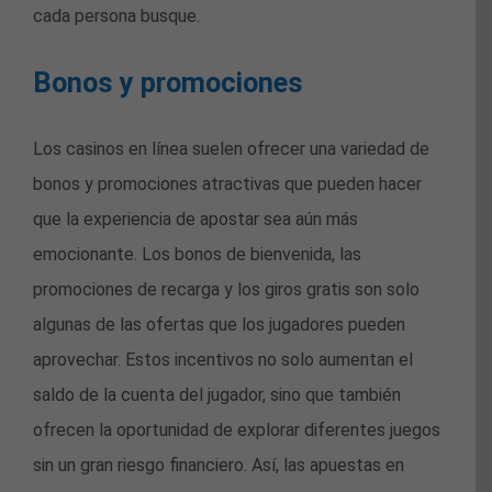
cada persona busque.
Bonos y promociones
Los casinos en línea suelen ofrecer una variedad de
bonos y promociones atractivas que pueden hacer
que la experiencia de apostar sea aún más
emocionante. Los bonos de bienvenida, las
promociones de recarga y los giros gratis son solo
algunas de las ofertas que los jugadores pueden
aprovechar. Estos incentivos no solo aumentan el
saldo de la cuenta del jugador, sino que también
ofrecen la oportunidad de explorar diferentes juegos
sin un gran riesgo financiero. Así, las apuestas en