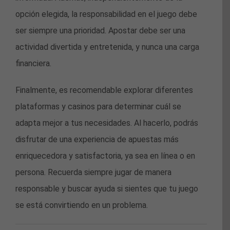
opción elegida, la responsabilidad en el juego debe
ser siempre una prioridad. Apostar debe ser una
actividad divertida y entretenida, y nunca una carga
financiera.
Finalmente, es recomendable explorar diferentes
plataformas y casinos para determinar cuál se
adapta mejor a tus necesidades. Al hacerlo, podrás
disfrutar de una experiencia de apuestas más
enriquecedora y satisfactoria, ya sea en línea o en
persona. Recuerda siempre jugar de manera
responsable y buscar ayuda si sientes que tu juego
se está convirtiendo en un problema.