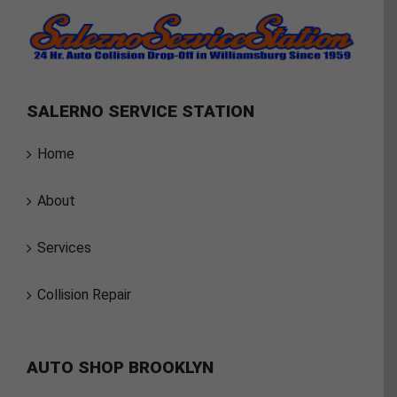
SALERNO SERVICE STATION
Home
About
Services
Collision Repair
AUTO SHOP BROOKLYN