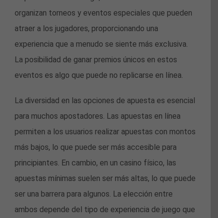
organizan torneos y eventos especiales que pueden
atraer a los jugadores, proporcionando una
experiencia que a menudo se siente más exclusiva.
La posibilidad de ganar premios únicos en estos
eventos es algo que puede no replicarse en línea.
La diversidad en las opciones de apuesta es esencial
para muchos apostadores. Las apuestas en línea
permiten a los usuarios realizar apuestas con montos
más bajos, lo que puede ser más accesible para
principiantes. En cambio, en un casino físico, las
apuestas mínimas suelen ser más altas, lo que puede
ser una barrera para algunos. La elección entre
ambos depende del tipo de experiencia de juego que