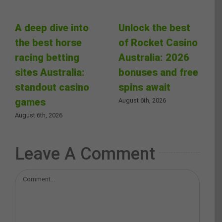
A deep dive into
Unlock the best
the best horse
of Rocket Casino
racing betting
Australia: 2026
sites Australia:
bonuses and free
standout casino
spins await
games
August 6th, 2026
August 6th, 2026
Leave A Comment
Comment