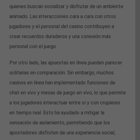
quienes buscan socializar y disfrutar de un ambiente
animado. Las interacciones cara a cara con otros
jugadores y el personal del casino contribuyen a
crear recuerdos duraderos y una conexión más
personal con el juego.
Por otro lado, las apuestas en línea pueden parecer
solitarias en comparación. Sin embargo, muchos
casinos en línea han implementado funciones de
chat en vivo y mesas de juego en vivo, lo que permite
a los jugadores interactuar entre sí y con crupieres
en tiempo real. Esto ha ayudado a mitigar la
sensación de aislamiento, permitiendo que los
apostadores disfruten de una experiencia social,