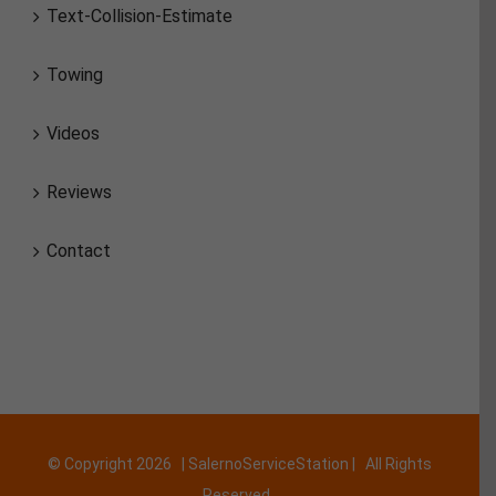
Text-Collision-Estimate
Towing
Videos
Reviews
Contact
© Copyright
2026 | SalernoServiceStation | All Rights
Reserved