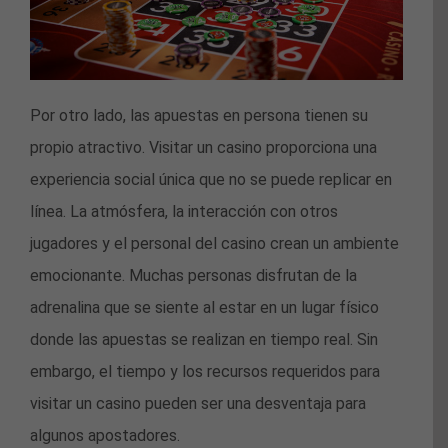
Por otro lado, las apuestas en persona tienen su
propio atractivo. Visitar un casino proporciona una
experiencia social única que no se puede replicar en
línea. La atmósfera, la interacción con otros
jugadores y el personal del casino crean un ambiente
emocionante. Muchas personas disfrutan de la
adrenalina que se siente al estar en un lugar físico
donde las apuestas se realizan en tiempo real. Sin
embargo, el tiempo y los recursos requeridos para
visitar un casino pueden ser una desventaja para
algunos apostadores.