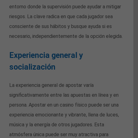
entorno donde la supervisión puede ayudar a mitigar
riesgos. La clave radica en que cada jugador sea
consciente de sus hábitos y busque ayuda si es
necesario, independientemente de la opción elegida.
Experiencia general y
socialización
La experiencia general de apostar varía
significativamente entre las apuestas en línea y en
persona. Apostar en un casino físico puede ser una
experiencia emocionante y vibrante, llena de luces,
música y la energía de otros jugadores. Esta
atmósfera única puede ser muy atractiva para