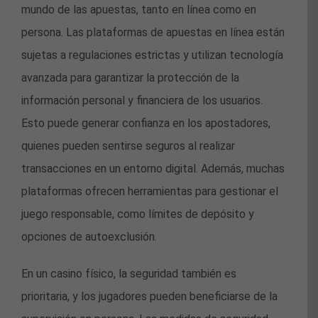
mundo de las apuestas, tanto en línea como en
persona. Las plataformas de apuestas en línea están
sujetas a regulaciones estrictas y utilizan tecnología
avanzada para garantizar la protección de la
información personal y financiera de los usuarios.
Esto puede generar confianza en los apostadores,
quienes pueden sentirse seguros al realizar
transacciones en un entorno digital. Además, muchas
plataformas ofrecen herramientas para gestionar el
juego responsable, como límites de depósito y
opciones de autoexclusión.
En un casino físico, la seguridad también es
prioritaria, y los jugadores pueden beneficiarse de la