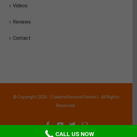
Videos
Reviews
Contact
© Copyright
2026 | SalernoServiceStation | All Rights
Reserved
Facebook
YouTube
Twitter
Email
CALL US NOW