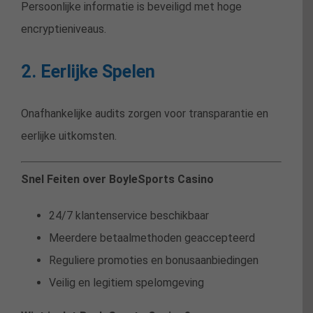
Persoonlijke informatie is beveiligd met hoge
encryptieniveaus.
2. Eerlijke Spelen
Onafhankelijke audits zorgen voor transparantie en
eerlijke uitkomsten.
Snel Feiten over BoyleSports Casino
24/7 klantenservice beschikbaar
Meerdere betaalmethoden geaccepteerd
Reguliere promoties en bonusaanbiedingen
Veilig en legitiem spelomgeving