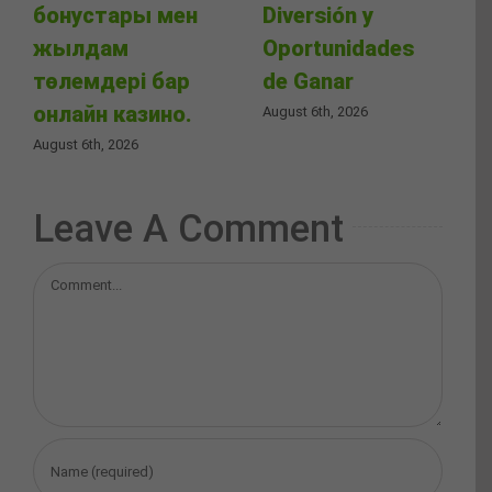
бонустары мен
Diversión y
жылдам
Oportunidades
төлемдері бар
de Ganar
онлайн казино.
August 6th, 2026
August 6th, 2026
Leave A Comment
Comment