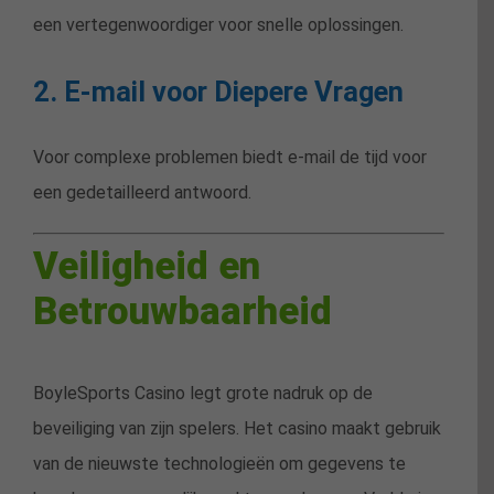
een vertegenwoordiger voor snelle oplossingen.
2. E-mail voor Diepere Vragen
Voor complexe problemen biedt e-mail de tijd voor
een gedetailleerd antwoord.
Veiligheid en
Betrouwbaarheid
BoyleSports Casino legt grote nadruk op de
beveiliging van zijn spelers. Het casino maakt gebruik
van de nieuwste technologieën om gegevens te