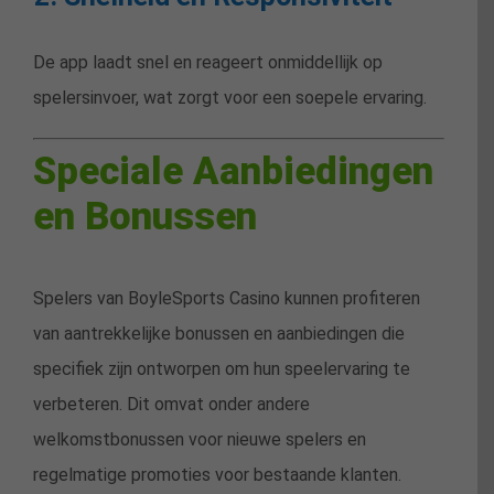
De app laadt snel en reageert onmiddellijk op
spelersinvoer, wat zorgt voor een soepele ervaring.
Speciale Aanbiedingen
en Bonussen
Spelers van BoyleSports Casino kunnen profiteren
van aantrekkelijke bonussen en aanbiedingen die
specifiek zijn ontworpen om hun speelervaring te
verbeteren. Dit omvat onder andere
welkomstbonussen voor nieuwe spelers en
regelmatige promoties voor bestaande klanten.