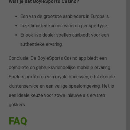
Wist je dat BoyleSports Casino?
Een van de grootste aanbieders in Europa is.
Inzetlimieten kunnen variëren per speltype.
Er ook live dealer spellen aanbiedt voor een
authentieke ervaring.
Conclusie: De BoyleSports Casino app biedt een
complete en gebruiksvriendelijke mobiele ervaring.
Spelers profiteren van royale bonussen, uitstekende
klantenservice en een veilige speelomgeving. Het is
een ideale keuze voor zowel nieuwe als ervaren
gokkers.
FAQ