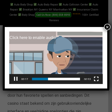
Skip
Auto Body Shop
Auto Body Repair
Auto Collision Center
Auto
Repair
Brooklyn NY Queens NY Manhattan NY
Insurance Claim
to
Center
Body Shop
- 100+ Certified
content
Reviews
×
Video
Click here to enable audio
Player
BoyleSports Casino is een meesterwerk als het gaat
om het bieden van een uitzonderlijke mobiele
ervaring. De benodigde functies en functionaliteiten
zijn perfect geïntegreerd in de
BoyleSports Casino
00:18
00:53
app
, zodat spelers moeiteloos kunnen navigeren
door hun favoriete spellen en aanbiedingen. Dit
casino staat bekend om zijn gebruiksvriendelijke
interface en veelzijdige spelopties die zijn