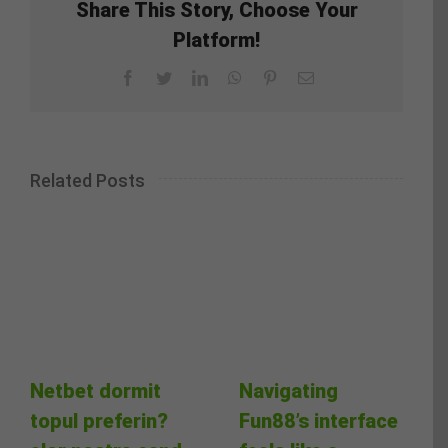
Share This Story, Choose Your
Platform!
Facebook
Twitter
LinkedIn
WhatsApp
Pinterest
Email
Related Posts
Netbet dormit
Navigating
topul preferin?
Fun88’s interface