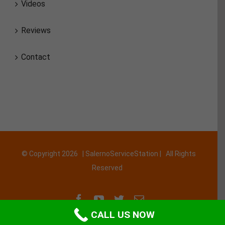
Videos
Reviews
Contact
© Copyright
2026 | SalernoServiceStation | All Rights
Reserved
Facebook
YouTube
Twitter
Email
CALL US NOW