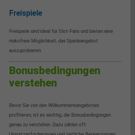
Freispiele
Freispiele sind ideal für Slot-Fans und bieten eine
risikofreie Möglichkeit, das Spieleangebot
auszuprobieren.
Bonusbedingungen
verstehen
Bevor Sie von den Willkommensangeboten
profitieren, ist es wichtig, die Bonusbedingungen
genau zu verstehen. Dazu zählen oft
Umsatzanforderungen und zeitliche Begrenzungen.