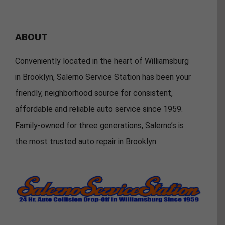
ABOUT
Conveniently located in the heart of Williamsburg
in Brooklyn, Salerno Service Station has been your
friendly, neighborhood source for consistent,
affordable and reliable auto service since 1959.
Family-owned for three generations, Salerno’s is
the most trusted auto repair in Brooklyn.