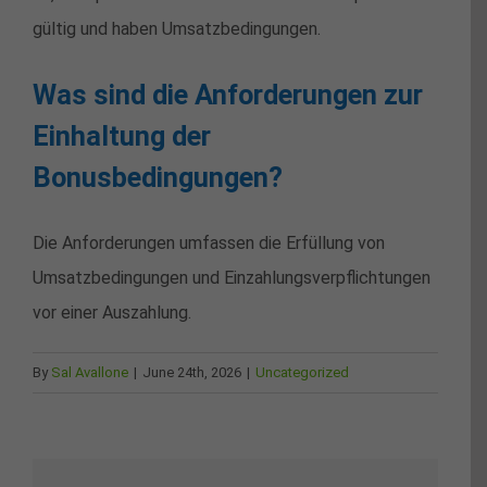
gültig und haben Umsatzbedingungen.
Was sind die Anforderungen zur
Einhaltung der
Bonusbedingungen?
Die Anforderungen umfassen die Erfüllung von
Umsatzbedingungen und Einzahlungsverpflichtungen
vor einer Auszahlung.
By
Sal Avallone
|
June 24th, 2026
|
Uncategorized