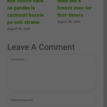
elor nostre cand
feels like a
ne gandim la
breeze even for
cazinouri bazate
first-timers
pe web straine
August 7th, 2026
August 7th, 2026
Leave A Comment
Comment