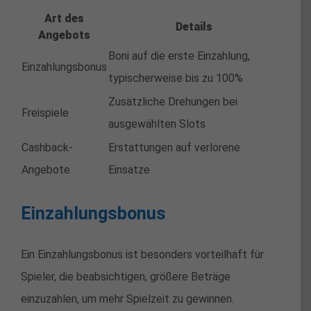
Art des
Details
Angebots
Boni auf die erste Einzahlung,
Einzahlungsbonus
typischerweise bis zu 100%
Zusätzliche Drehungen bei
Freispiele
ausgewählten Slots
Cashback-
Erstattungen auf verlorene
Angebote
Einsätze
Einzahlungsbonus
Ein Einzahlungsbonus ist besonders vorteilhaft für
Spieler, die beabsichtigen, größere Beträge
einzuzahlen, um mehr Spielzeit zu gewinnen.