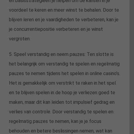
en basisstrategieën je helpen om de kansen in je
voordeel te keren en meer winst te behalen. Door te
blijven leren en je vaardigheden te verbeteren, kan je
je concurrentiepositie verbeteren en je winst
vergroten.
5. Speel verstandig en neem pauzes: Ten slotte is
het belangrijk om verstandig te spelen en regelmatig
pauzes te nemen tijdens het spelen in online casino’s.
Het is gemakkelijk om verstrikt te raken in het spel
en te blijven spelen in de hoop je verliezen goed te
maken, maar dit kan leiden tot impulsief gedrag en
verlies van controle. Door verstandig te spelen en
regelmatig pauzes te nemen, kan je je focus
behouden en betere beslissingen nemen, wat kan