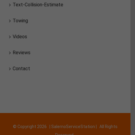
Text-Collision-Estimate
Towing
Videos
Reviews
Contact
© Copyright
2026 | SalernoServiceStation | All Rights
Reserved