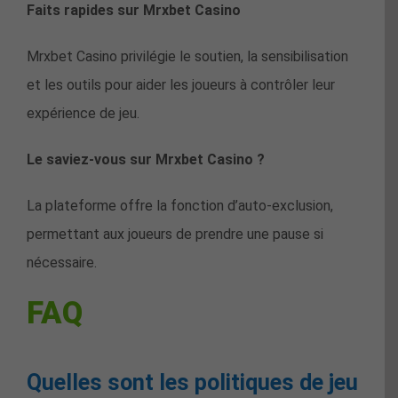
Faits rapides sur Mrxbet Casino
Mrxbet Casino privilégie le soutien, la sensibilisation
et les outils pour aider les joueurs à contrôler leur
expérience de jeu.
Le saviez-vous sur Mrxbet Casino ?
La plateforme offre la fonction d’auto-exclusion,
permettant aux joueurs de prendre une pause si
nécessaire.
FAQ
Quelles sont les politiques de jeu