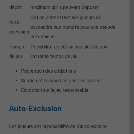
dépôt
maximum qu’ils peuvent déposer.
Option permettant aux joueurs de
Auto-
suspendre leur compte pour une période
exclusion
déterminée.
Temps
Possibilité de définir des alertes pour
de jeu
limiter le temps de jeu.
Prévention des addictions
Soutien et ressources pour les joueurs
Éducation sur le jeu responsable
Auto-Exclusion
Les joueurs ont la possibilité de s’auto-exclure