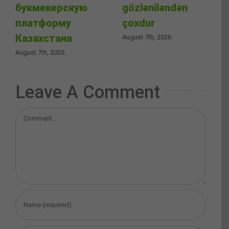
букмекерскую
gözləniləndən
платформу
çoxdur
Казахстана
August 7th, 2026
August 7th, 2026
Leave A Comment
Comment