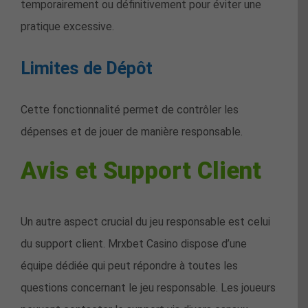
temporairement ou définitivement pour éviter une
pratique excessive.
Limites de Dépôt
Cette fonctionnalité permet de contrôler les
dépenses et de jouer de manière responsable.
Avis et Support Client
Un autre aspect crucial du jeu responsable est celui
du support client. Mrxbet Casino dispose d’une
équipe dédiée qui peut répondre à toutes les
questions concernant le jeu responsable. Les joueurs