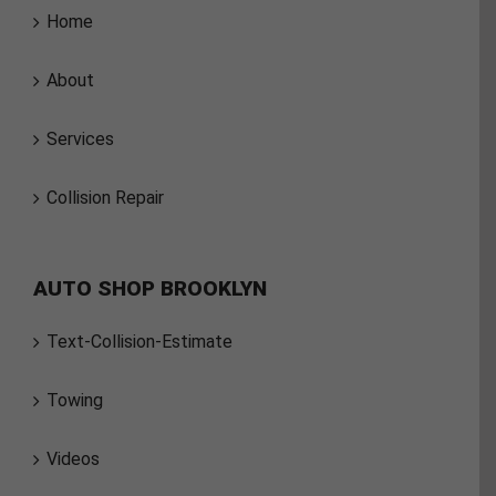
Home
About
Services
Collision Repair
AUTO SHOP BROOKLYN
Text-Collision-Estimate
Towing
Videos