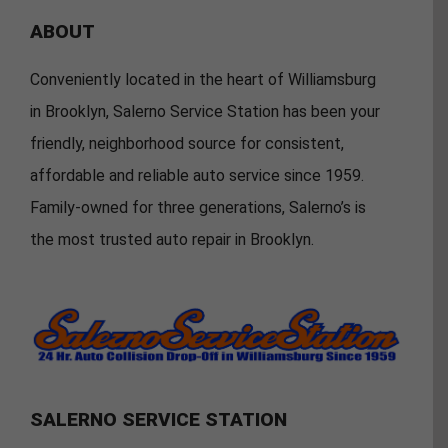
ABOUT
Conveniently located in the heart of Williamsburg
in Brooklyn, Salerno Service Station has been your
friendly, neighborhood source for consistent,
affordable and reliable auto service since 1959.
Family-owned for three generations, Salerno’s is
the most trusted auto repair in Brooklyn.
SALERNO SERVICE STATION