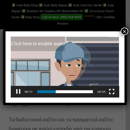
Skip
Auto Body Shop
Auto Body Repair
Auto Collision Center
Auto
Repair
Brooklyn NY Queens NY Manhattan NY
Insurance Claim
to
Center
Body Shop
- 100+ Certified
content
Reviews
×
Video
Click here to enable audio
Player
The difference between online and real casinos
Which is best for you
Η φύση των διαδικτυακών και
00:18
00:53
πραγματικών καζίνο
Τα διαδικτυακά καζίνο και τα πραγματικά καζίνο
διαφέρουν σε πολλά επίπεδα, από την εμπειρία