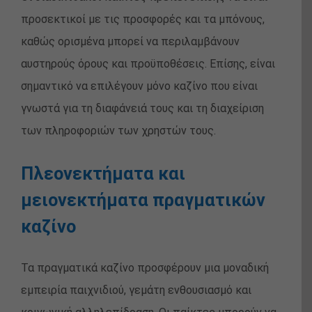
προσεκτικοί με τις προσφορές και τα μπόνους,
καθώς ορισμένα μπορεί να περιλαμβάνουν
αυστηρούς όρους και προϋποθέσεις. Επίσης, είναι
σημαντικό να επιλέγουν μόνο καζίνο που είναι
γνωστά για τη διαφάνειά τους και τη διαχείριση
των πληροφοριών των χρηστών τους.
Πλεονεκτήματα και
μειονεκτήματα πραγματικών
καζίνο
Τα πραγματικά καζίνο προσφέρουν μια μοναδική
εμπειρία παιχνιδιού, γεμάτη ενθουσιασμό και