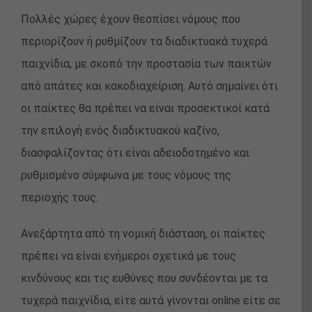
Πολλές χώρες έχουν θεσπίσει νόμους που
περιορίζουν ή ρυθμίζουν τα διαδικτυακά τυχερά
παιχνίδια, με σκοπό την προστασία των παικτών
από απάτες και κακοδιαχείριση. Αυτό σημαίνει ότι
οι παίκτες θα πρέπει να είναι προσεκτικοί κατά
την επιλογή ενός διαδικτυακού καζίνο,
διασφαλίζοντας ότι είναι αδειοδοτημένο και
ρυθμισμένο σύμφωνα με τους νόμους της
περιοχής τους.
Ανεξάρτητα από τη νομική διάσταση, οι παίκτες
πρέπει να είναι ενήμεροι σχετικά με τους
κινδύνους και τις ευθύνες που συνδέονται με τα
τυχερά παιχνίδια, είτε αυτά γίνονται online είτε σε