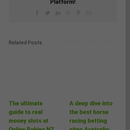
Platform!
Facebook
Twitter
LinkedIn
WhatsApp
Pinterest
Email
Related Posts
The ultimate
A deep dive into
guide to real
the best horse
money slots at
racing betting
Online Pokies NZ
sites Australia: