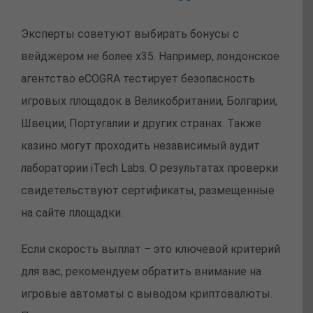
Эксперты советуют выбирать бонусы с
вейджером не более х35. Например, лондонское
агентство eCOGRA тестирует безопасность
игровых площадок в Великобритании, Болгарии,
Швеции, Португалии и других странах. Также
казино могут проходить независимый аудит
лаборатории iTech Labs. О результатах проверки
свидетельствуют сертификаты, размещенные
на сайте площадки.
Если скорость выплат – это ключевой критерий
для вас, рекомендуем обратить внимание на
игровые автоматы с выводом криптовалюты.