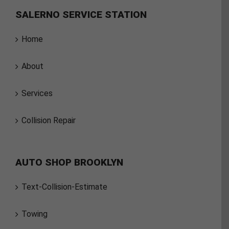
SALERNO SERVICE STATION
Home
About
Services
Collision Repair
AUTO SHOP BROOKLYN
Text-Collision-Estimate
Towing