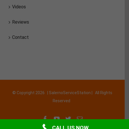
Videos
Reviews
Contact
© Copyright
2026 | SalernoServiceStation | All Rights
Reserved
Facebook
YouTube
Twitter
Email
CALL US NOW