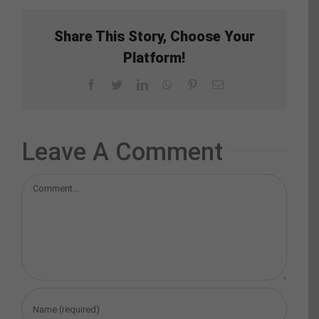
Share This Story, Choose Your
Platform!
Facebook
Twitter
LinkedIn
WhatsApp
Pinterest
Email
Leave A Comment
Comment