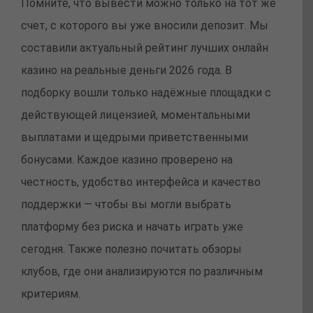
Помните, что вывести можно только на тот же
счет, с которого вы уже вносили депозит. Мы
составили актуальный рейтинг лучших онлайн
казино на реальные деньги 2026 года. В
подборку вошли только надёжные площадки с
действующей лицензией, моментальными
выплатами и щедрыми приветственными
бонусами. Каждое казино проверено на
честность, удобство интерфейса и качество
поддержки — чтобы вы могли выбрать
платформу без риска и начать играть уже
сегодня. Также полезно почитать обзоры
клубов, где они анализируются по различным
критериям.