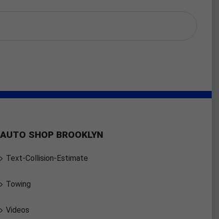
AUTO SHOP BROOKLYN
Text-Collision-Estimate
Towing
Videos