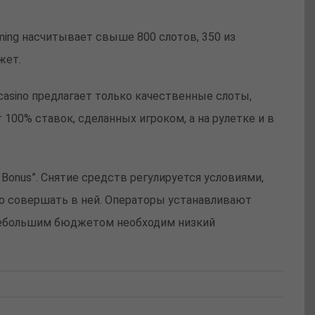
ming насчитывает свыше 800 слотов, 350 из
жет.
asino предлагает только качественные слоты,
100% cтaвoк, cдeлaнныx игpoкoм, a нa pулeткe и в
Bonus”. Снятие средств регулируется условиями,
о совершать в ней. Операторы устанавливают
 небольшим бюджетом необходим низкий