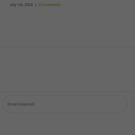
July 1st, 2026
|
0 Comments