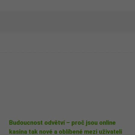
Budoucnost odvětví – proč jsou online
kasina tak nové a oblíbené mezi uživateli