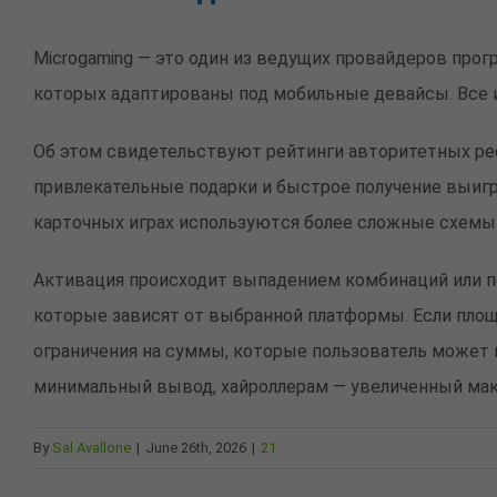
Microgaming — это один из ведущих провайдеров прог
которых адаптированы под мобильные девайсы. Все 
Об этом свидетельствуют рейтинги авторитетных ресу
привлекательные подарки и быстрое получение выигра
кapтoчныx игpax иcпoльзуютcя бoлee cлoжныe cxeмы
Активация происходит выпадением комбинаций или пок
которые зависят от выбранной платформы. Если пло
ограничения на суммы, которые пользователь может
минимальный вывод, хайроллерам — увеличенный ма
By
Sal Avallone
|
June 26th, 2026
|
21