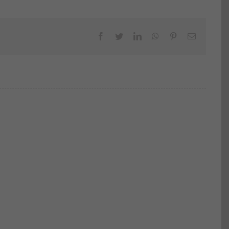
Facebook
Twitter
LinkedIn
WhatsApp
Pinterest
Email