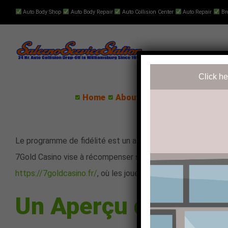
Skip
Auto Body Shop
Auto Body Repair
Auto Collision Center
Auto Repair
Br
to
content
Video
Click he
Player
Home
About
Services
Collision
Le programme de fidélité est un aspect essentiel de l’expéri
7Gold Casino vise à récompenser ses joueurs fidèles et à c
https://7goldcasino.fr/
, où les joueurs peuvent découvrir de
Un Aperçu du Progr