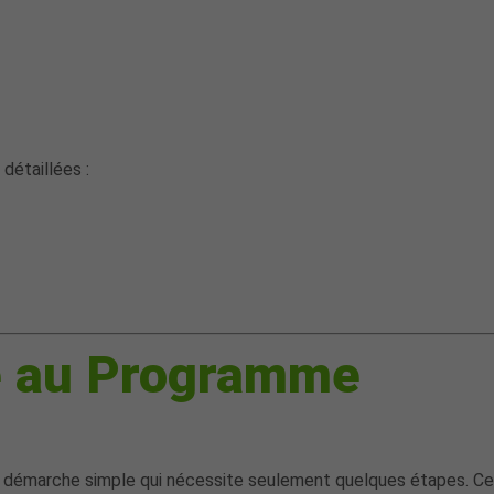
détaillées :
e au Programme
une démarche simple qui nécessite seulement quelques étapes. 