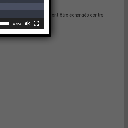
umulent des points qui peuvent être échangés contre
00:53