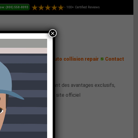
- 100+ Certified Reviews
×
ess Center
Reviews
Auto collision repair
Contact
ait pas exception. En offrant des avantages exclusifs,
nt être explorés sur le site officiel