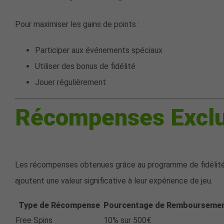
Pour maximiser les gains de points :
Participer aux événements spéciaux
Utiliser des bonus de fidélité
Jouer régulièrement
Récompenses Exclu
Les récompenses obtenues grâce au programme de fidélité d
ajoutent une valeur significative à leur expérience de jeu.
Type de Récompense
Pourcentage de Rembourseme
Free Spins
10% sur 500€