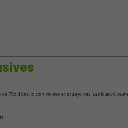
sives
e 7Gold Casino sont variées et attrayantes. Les joueurs peuve
nt