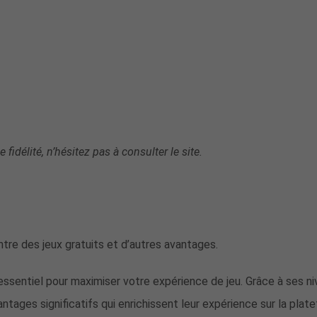
fidélité, n’hésitez pas à consulter le site.
re des jeux gratuits et d’autres avantages.
essentiel pour maximiser votre expérience de jeu. Grâce à ses 
antages significatifs qui enrichissent leur expérience sur la plat