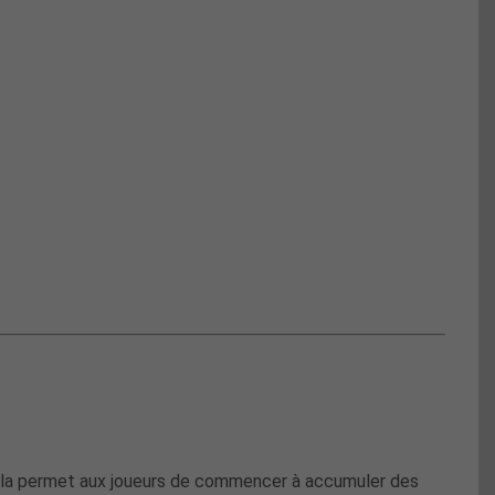
Cela permet aux joueurs de commencer à accumuler des