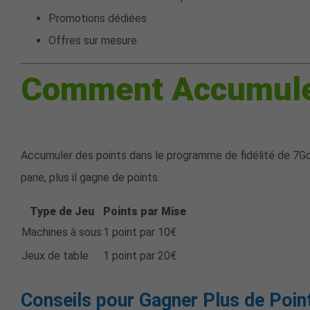
Promotions dédiées
Offres sur mesure
Comment Accumuler
Accumuler des points dans le programme de fidélité de 7Gold
parie, plus il gagne de points.
Type de Jeu
Points par Mise
Machines à sous
1 point par 10€
Jeux de table
1 point par 20€
Conseils pour Gagner Plus de Poin