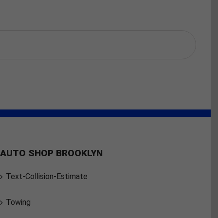
AUTO SHOP BROOKLYN
Text-Collision-Estimate
Towing