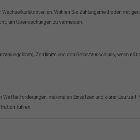
er Wechselkurskosten an. Wählen Sie Zahlungsmethoden mit ger
cht, um Überraschungen zu vermeiden.
zahlungslimits, Zeitlimits und den Selbstausschluss, wenn nötig
n Wettanforderungen, maximalen Einsätzen und klarer Laufzeit.
tration führen.