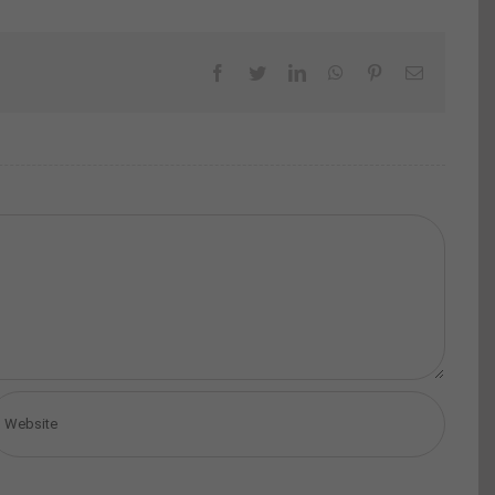
Facebook
Twitter
LinkedIn
WhatsApp
Pinterest
Email