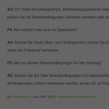
A3:
Oft fallen Einzahlungslimits, Bearbeitungsgebühren od
prüfen Sie, ob Bonusbedingungen Gebühren erhöhen oder ni
F4:
Wie schützt man sich vor Spielsucht?
A4:
Setzen Sie feste Ober- und Untergrenzen, nutzen Sie Ein
wenn Sie Probleme bemerken.
F5:
Gibt es sichere Bonusbedingungen für den Einstieg?
A5:
Achten Sie auf faire Bonusbedingungen mit realistische
Anforderungen sollten vermieden werden, da sie oft zu Frus
By
Sal Avallone
|
June 29th, 2026
|
online casino ludiosde.com