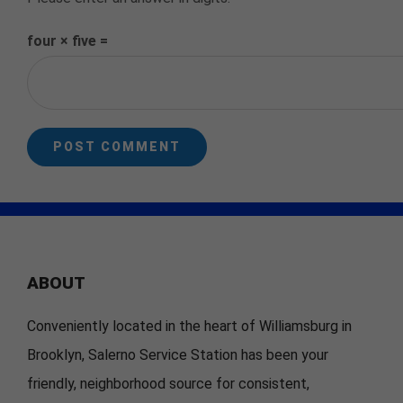
four × five =
ABOUT
Conveniently located in the heart of Williamsburg in
Brooklyn, Salerno Service Station has been your
friendly, neighborhood source for consistent,