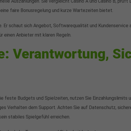
nelle Auszahlungen. Sie vergleicht Casino A und Casino B, prüft
eine faire Bonusregelung und kurze Wartezeiten bietet.
. Er schaut sich Angebot, Softwarequalität und Kundenservice an
r einen Anbieter mit klaren Regeln.
e: Verantwortung, Si
Sie feste Budgets und Spielzeiten, nutzen Sie Einzahlungslimits
iges Verhalten dem Support. Achten Sie auf Datenschutz, sich
ein stabiles Spielgefühl erreichen.