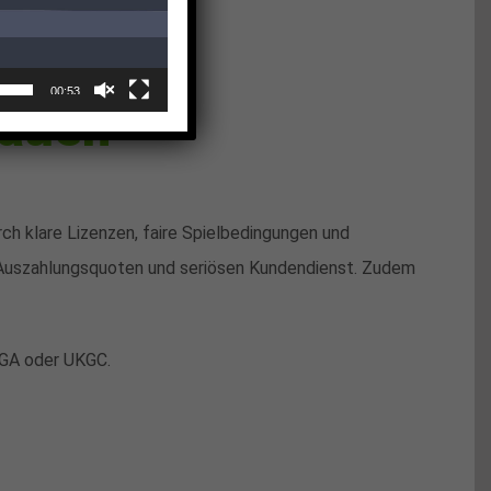
00:53
rauen
rch klare Lizenzen, faire Spielbedingungen und
e Auszahlungsquoten und seriösen Kundendienst. Zudem
MGA oder UKGC.