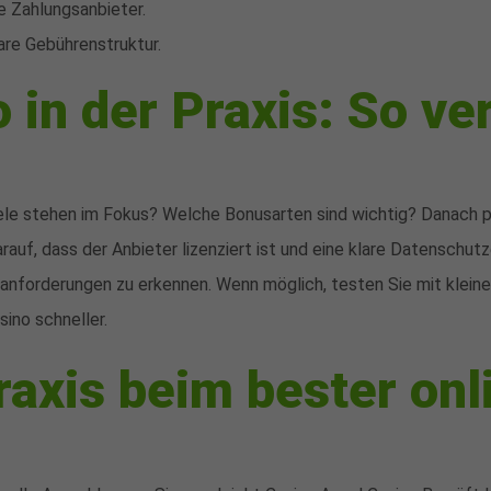
e Zahlungsanbieter.
are Gebührenstruktur.
o in der Praxis: So ve
iele stehen im Fokus? Welche Bonusarten sind wichtig? Danach p
uf, dass der Anbieter lizenziert ist und eine klare Datenschutz
forderungen zu erkennen. Wenn möglich, testen Sie mit kleinen 
ino schneller.
raxis beim bester onl