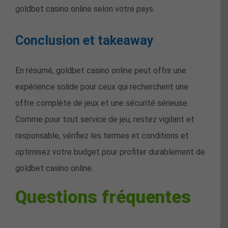
goldbet casino online selon votre pays.
Conclusion et takeaway
En résumé, goldbet casino online peut offrir une
expérience solide pour ceux qui recherchent une
offre complète de jeux et une sécurité sérieuse.
Comme pour tout service de jeu, restez vigilant et
responsable, vérifiez les termes et conditions et
optimisez votre budget pour profiter durablement de
goldbet casino online.
Questions fréquentes