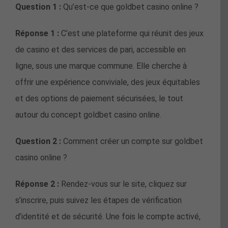
Question 1 :
Qu’est-ce que goldbet casino online ?
Réponse 1 :
C’est une plateforme qui réunit des jeux
de casino et des services de pari, accessible en
ligne, sous une marque commune. Elle cherche à
offrir une expérience conviviale, des jeux équitables
et des options de paiement sécurisées, le tout
autour du concept goldbet casino online.
Question 2 :
Comment créer un compte sur goldbet
casino online ?
Réponse 2 :
Rendez-vous sur le site, cliquez sur
s’inscrire, puis suivez les étapes de vérification
d’identité et de sécurité. Une fois le compte activé,