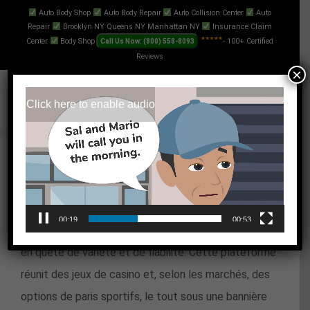
Skip
Auto Body Shop
Auto Body Repair
Auto Collision Center
Auto
Repair
Brooklyn NY Queens NY Manhattan NY
Insurance Claim
to
Center
Body Shop
- 100+ Certified
content
Reviews
×
Video
Click here to enable audio
Player
Introduction
Avec la popularité croissante des casinos en ligne,
00:20
00:53
goldbet casino online attire l’attention des joueurs
en quête de variété et de fiabilité. Cette plateforme
réunit des jeux de casino et, selon les marchés, des
options de paris sportifs, le tout sous une bannière