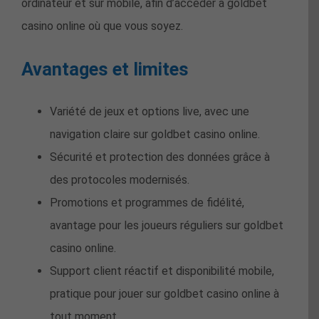
ordinateur et sur mobile, afin d’accéder à goldbet
casino online où que vous soyez.
Avantages et limites
Variété de jeux et options live, avec une
navigation claire sur goldbet casino online.
Sécurité et protection des données grâce à
des protocoles modernisés.
Promotions et programmes de fidélité,
avantage pour les joueurs réguliers sur goldbet
casino online.
Support client réactif et disponibilité mobile,
pratique pour jouer sur goldbet casino online à
tout moment.