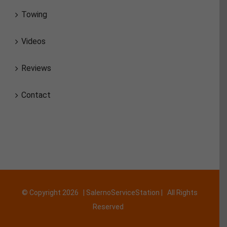
Towing
Videos
Reviews
Contact
© Copyright
2026 | SalernoServiceStation | All Rights
Reserved