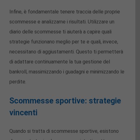
Infine, è fondamentale tenere traccia delle proprie
scommesse e analizzarne i risultati. Utilizzare un
diario delle scommesse ti aiuterà a capire quali
strategie funzionano meglio per te e quali, invece,
necessitano di aggiustamenti. Questo ti permetterà
di adattare continuamente la tua gestione del
bankroll, massimizzando i guadagni e minimizzando le
perdite.
Scommesse sportive: strategie
vincenti
Quando si tratta di scommesse sportive, esistono