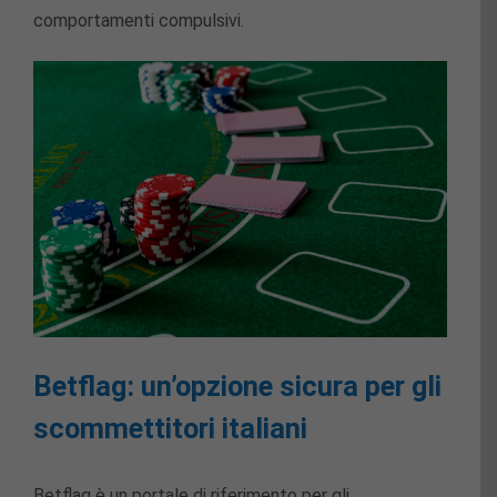
comportamenti compulsivi.
Betflag: un’opzione sicura per gli
scommettitori italiani
Betflag è un portale di riferimento per gli