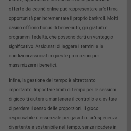
offerte dai casinò online può rappresentare un’ottima
opportunità per incrementare il proprio bankroll. Molti
casinò offrono bonus di benvenuto, giri gratuiti e
programmi fedeltà, che possono darti un vantaggio
significativo. Assicurati di leggere i termini e le
condizioni associati a queste promozioni per
massimizzare i benefici.
Infine, la gestione del tempo è altrettanto
importante. Impostare limiti di tempo per le sessioni
di gioco ti aiuterà a mantenere il controllo e a evitare
di perdere il senso delle proporzioni. Il gioco
responsabile è essenziale per garantire un’esperienza
divertente e sostenibile nel tempo, senza ricadere in