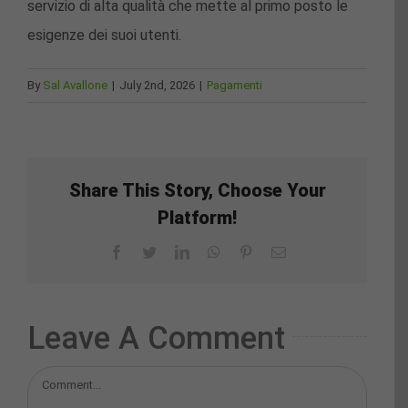
servizio di alta qualità che mette al primo posto le
esigenze dei suoi utenti.
By
Sal Avallone
|
July 2nd, 2026
|
Pagamenti
Share This Story, Choose Your
Platform!
Facebook
Twitter
LinkedIn
WhatsApp
Pinterest
Email
Leave A Comment
Comment