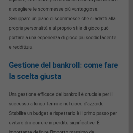
a scegliere le scommesse più vantaggiose.
Sviluppare un piano di scommesse che si adatti alla
propria personalità e al proprio stile di gioco può
portare a una esperienza di gioco più soddisfacente
e redditizia.
Gestione del bankroll: come fare
la scelta giusta
Una gestione efficace del bankroll è cruciale per il
successo a lungo termine nel gioco d’azzardo.
Stabilire un budget e rispettarlo è il primo passo per
evitare di incorrere in perdite significative. È
importante definire l’importo massimo da