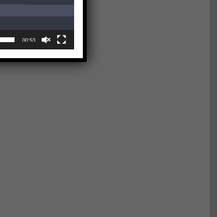
rijkste voordelen:
00:53