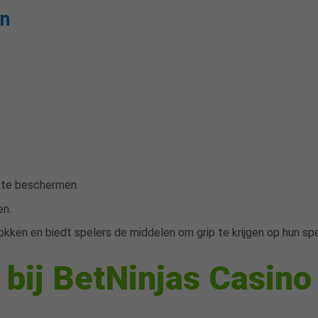
en
f te beschermen.
en.
okken en biedt spelers de middelen om grip te krijgen op hun spe
ij BetNinjas Casino