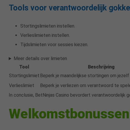
Tools voor verantwoordelijk gokk
Stortingslimieten instellen.
Verlieslimieten instellen.
Tijdslimieten voor sessies kiezen.
Meer details over limieten
Tool
Beschrijving
Stortingslimiet
Beperk je maandelijkse stortingen om jezel
Verlieslimiet
Beperk je verliezen om verantwoord te spel
In conclusie, BetNinjas Casino bevordert verantwoordelijk g
Welkomstbonussen b