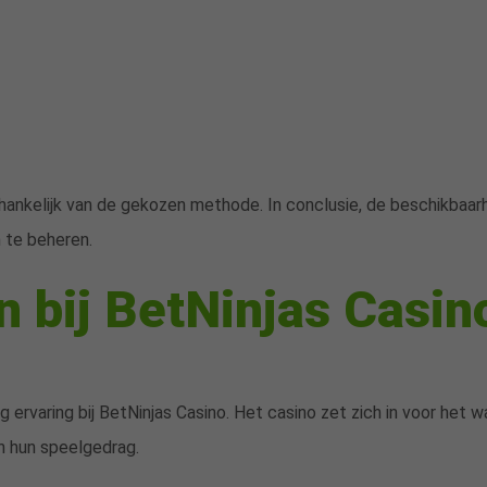
afhankelijk van de gekozen methode. In conclusie, de beschikbaa
 te beheren.
 bij BetNinjas Casin
ervaring bij BetNinjas Casino. Het casino zet zich in voor het 
an hun speelgedrag.