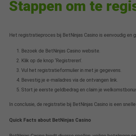
Stappen om te regis
Het registratieproces bij BetNinjas Casino is eenvoudig en 
Bezoek de BetNinjas Casino website.
Klik op de knop ‘Registreren’.
Vul het registratieformulier in met je gegevens.
Bevestig je e-mailadres via de ontvangen link.
Stort je eerste geldbedrag en claim je welkomstbonu
In conclusie, de registratie bij BetNinjas Casino is een sne
Quick Facts about BetNinjas Casino
BetNinjas Casino biedt diverse spellen, veilige betalingen 