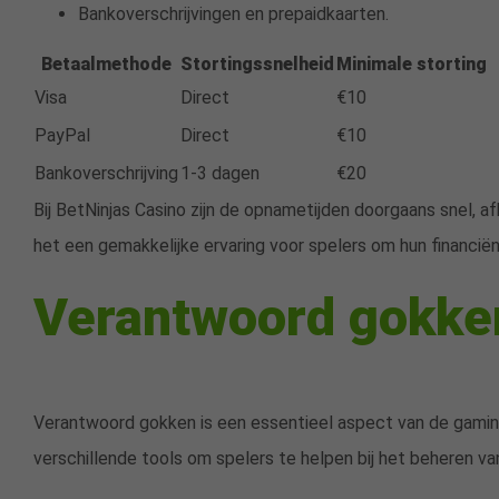
Bankoverschrijvingen en prepaidkaarten.
Betaalmethode
Stortingssnelheid
Minimale storting
Visa
Direct
€10
PayPal
Direct
€10
Bankoverschrijving
1-3 dagen
€20
Bij BetNinjas Casino zijn de opnametijden doorgaans snel, 
het een gemakkelijke ervaring voor spelers om hun financiën
Verantwoord gokken
Verantwoord gokken is een essentieel aspect van de gaming 
verschillende tools om spelers te helpen bij het beheren v