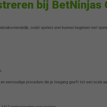
treren bij BetNinjas
gebruiksvriendelijk, zodat spelers snel kunnen beginnen met spel
s.
lle en eenvoudige procedure die je toegang geeft tot een scala a
en 24/7 ondersteuning voor spelers.