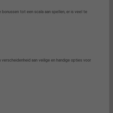
bonussen tot een scala aan spellen, er is veel te
n verscheidenheid aan veilige en handige opties voor