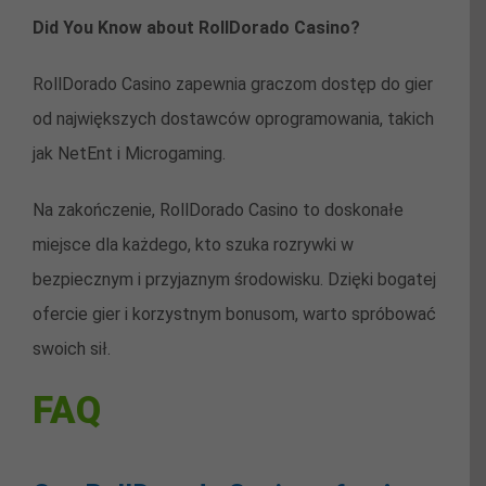
Did You Know about RollDorado Casino?
RollDorado Casino zapewnia graczom dostęp do gier
od największych dostawców oprogramowania, takich
jak NetEnt i Microgaming.
Na zakończenie, RollDorado Casino to doskonałe
miejsce dla każdego, kto szuka rozrywki w
bezpiecznym i przyjaznym środowisku. Dzięki bogatej
ofercie gier i korzystnym bonusom, warto spróbować
swoich sił.
FAQ