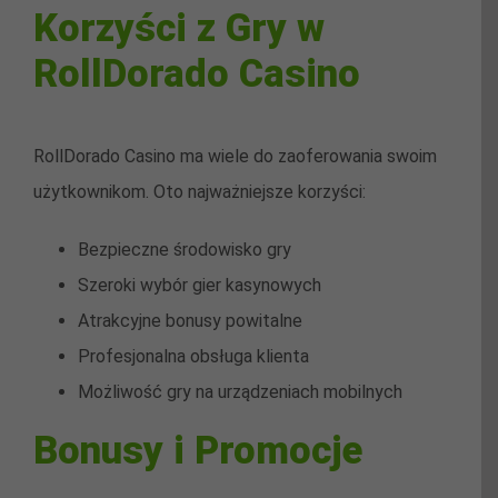
Korzyści z Gry w
RollDorado Casino
RollDorado Casino ma wiele do zaoferowania swoim
użytkownikom. Oto najważniejsze korzyści:
Bezpieczne środowisko gry
Szeroki wybór gier kasynowych
Atrakcyjne bonusy powitalne
Profesjonalna obsługa klienta
Możliwość gry na urządzeniach mobilnych
Bonusy i Promocje