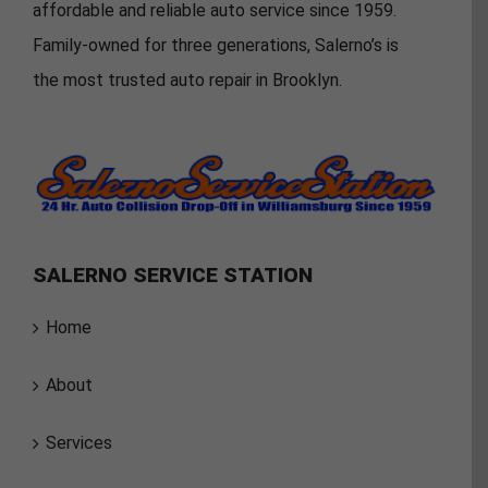
affordable and reliable auto service since 1959.
Family-owned for three generations, Salerno’s is
the most trusted auto repair in Brooklyn.
SALERNO SERVICE STATION
Home
About
Services