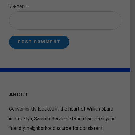
7 + ten =
ABOUT
Conveniently located in the heart of Williamsburg
in Brooklyn, Salerno Service Station has been your
friendly, neighborhood source for consistent,