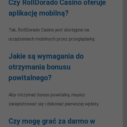
Czy RollDorado Casino oferuje
aplikację mobilną?
Tak, RollDorado Casino jest dostępne na
urządzeniach mobilnych przez przeglądarkę.
Jakie są wymagania do
otrzymania bonusu
powitalnego?
Aby otrzymać bonus powitalny, musisz
zarejestrować się i dokonać pierwszej wpłaty.
Czy mogę grać za darmo w