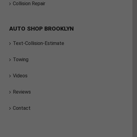
Collision Repair
AUTO SHOP BROOKLYN
Text-Collision-Estimate
Towing
Videos
Reviews
Contact