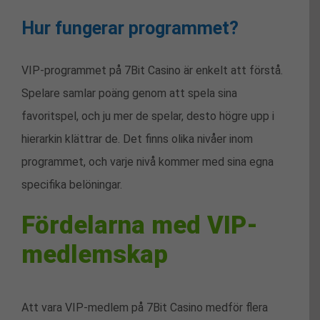
Hur fungerar programmet?
VIP-programmet på 7Bit Casino är enkelt att förstå.
Spelare samlar poäng genom att spela sina
favoritspel, och ju mer de spelar, desto högre upp i
hierarkin klättrar de. Det finns olika nivåer inom
programmet, och varje nivå kommer med sina egna
specifika belöningar.
Fördelarna med VIP-
medlemskap
Att vara VIP-medlem på 7Bit Casino medför flera