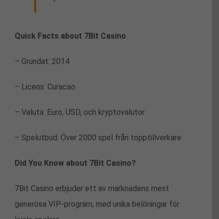
Quick Facts about 7Bit Casino
– Grundat: 2014
– Licens: Curacao
– Valuta: Euro, USD, och kryptovalutor
– Spelutbud: Över 2000 spel från topptillverkare
Did You Know about 7Bit Casino?
7Bit Casino erbjuder ett av marknadens mest
generösa VIP-program, med unika belöningar för