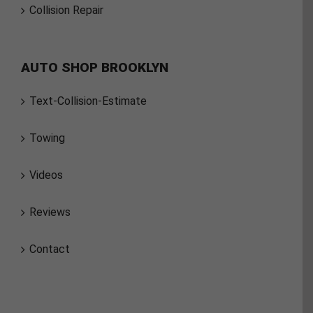
Collision Repair
AUTO SHOP BROOKLYN
Text-Collision-Estimate
Towing
Videos
Reviews
Contact