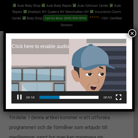
Skip
Auto Body Shop
Auto Body Repair
Auto Collision Center
Auto
Repair
Brooklyn NY Queens NY Manhattan NY
Insurance Claim
to
Center
Body Shop
- 100+ Certified
content
Reviews
×
Video
Click here to enable audio
Player
När det kommer till onlinekasinoer är VIP-program
och lojalitetsbelöningar avgörande för att skapa en
stark relation mellan spelare och plattform. 7Bit
Casino har ett exceptionellt VIP-program som
00:18
00:53
belönar sina mest trogna spelare med en rad
fördelar. I denna artikel kommer vi att utforska
programmet och de förmåner som erbjuds till
medlemmar, samt hur man kan maximera sin