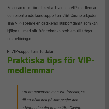
En annan stor fördel med att vara en VIP-medlem är
den prioriterade kundsupporten. 7Bit Casino erbjuder
sina VIP-spelare en dedikerad supporttjänst som kan
hjälpa till med allt från tekniska problem till frågor
om belöningar.
VIP-supportens fördelar
Praktiska tips för VIP-
medlemmar
För att maximera dina VIP-fördelar, se
till att hålla koll på kampanjer och
erbjudanden direkt från 7Bit Casino.