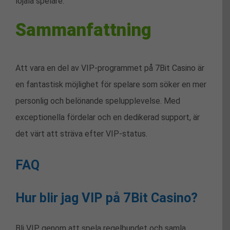
lojala spelare.
Sammanfattning
Att vara en del av VIP-programmet på 7Bit Casino är
en fantastisk möjlighet för spelare som söker en mer
personlig och belönande spelupplevelse. Med
exceptionella fördelar och en dedikerad support, är
det värt att sträva efter VIP-status.
FAQ
Hur blir jag VIP på 7Bit Casino?
Bli VIP genom att spela regelbundet och samla