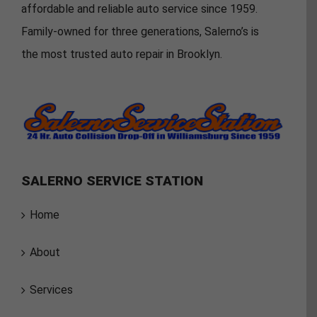
affordable and reliable auto service since 1959.
Family-owned for three generations, Salerno’s is
the most trusted auto repair in Brooklyn.
SALERNO SERVICE STATION
Home
About
Services