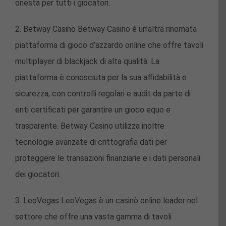
onesta per tutti i giocatori.
2. Betway Casino Betway Casino è un’altra rinomata
piattaforma di gioco d’azzardo online che offre tavoli
multiplayer di blackjack di alta qualità. La
piattaforma è conosciuta per la sua affidabilità e
sicurezza, con controlli regolari e audit da parte di
enti certificati per garantire un gioco equo e
trasparente. Betway Casino utilizza inoltre
tecnologie avanzate di crittografia dati per
proteggere le transazioni finanziarie e i dati personali
dei giocatori.
3. LeoVegas LeoVegas è un casinò online leader nel
settore che offre una vasta gamma di tavoli