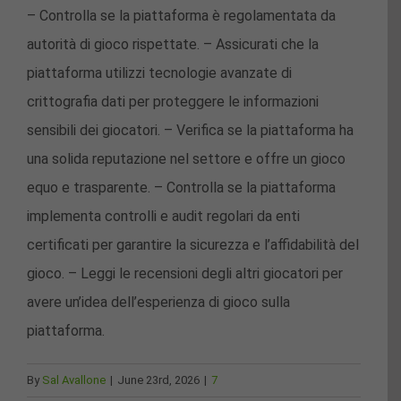
– Controlla se la piattaforma è regolamentata da
autorità di gioco rispettate. – Assicurati che la
piattaforma utilizzi tecnologie avanzate di
crittografia dati per proteggere le informazioni
sensibili dei giocatori. – Verifica se la piattaforma ha
una solida reputazione nel settore e offre un gioco
equo e trasparente. – Controlla se la piattaforma
implementa controlli e audit regolari da enti
certificati per garantire la sicurezza e l’affidabilità del
gioco. – Leggi le recensioni degli altri giocatori per
avere un’idea dell’esperienza di gioco sulla
piattaforma.
By
Sal Avallone
|
June 23rd, 2026
|
7