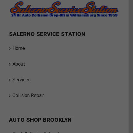
SALERNO SERVICE STATION
Home
About
Services
Collision Repair
AUTO SHOP BROOKLYN