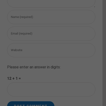
Please enter an answer in digits:
12 + 1 =