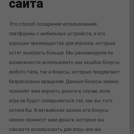
сайта
Это способ поощрения использования
платформы с мобильных устройств, и это
хорошее преимущество для игроков, которые
хотят выиграть больше. Мы рекомендуем по
возможности использовать как кешбэк бонусы
любого типа, так и бонусы, которые предлагают
безрисковые вращения. Данные бонусы казино
позволят вам вернуть деньги в случае, если
игра не будет складываться так, как вы того
хотели бы. В латвийских казино эти бонусы
казино принесут вам деньги, которые вы
сможете использовать для игры или же