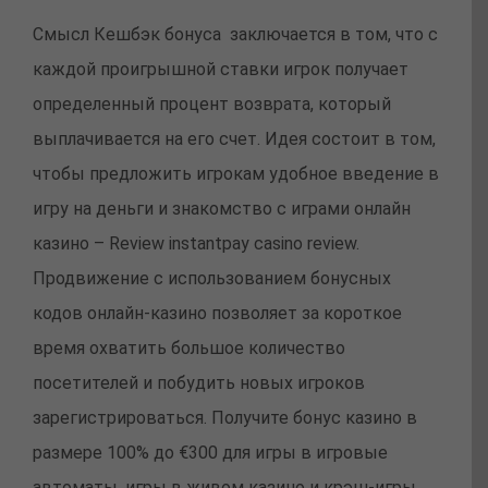
Смысл Кешбэк бонуса заключается в том, что с
каждой проигрышной ставки игрок получает
определенный процент возврата, который
выплачивается на его счет. Идея состоит в том,
чтобы предложить игрокам удобное введение в
игру на деньги и знакомство с играми онлайн
казино – Review instantpay casino review.
Продвижение с использованием бонусных
кодов онлайн-казино позволяет за короткое
время охватить большое количество
посетителей и побудить новых игроков
зарегистрироваться. Получите бонус казино в
размере 100% до €300 для игры в игровые
автоматы, игры в живом казино и крэш-игры.