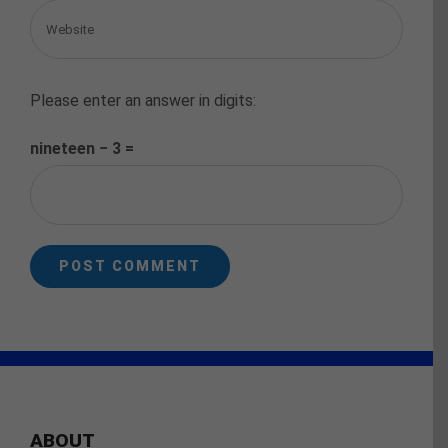
Please enter an answer in digits:
nineteen − 3 =
ABOUT