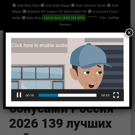
Skip
Auto Body Shop
Auto Body Repair
Auto Collision Center
Auto
Repair
Brooklyn NY Queens NY Manhattan NY
Insurance Claim
to
Center
Body Shop
- 100+ Certified
content
Reviews
×
Video
Click here to enable audio
Player
Казино с
бездепозитными
00:18
00:53
бонусами Россия
2026 139 лучших