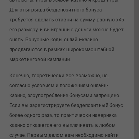
Для отыгрыша бездепозитного бонуса
требуется сделать ставки на сумму, равную x45
его размеру, и выигранные деньги можно будет
снять. Бонусные коды онлайн-казино
предлагаются в рамках широкомасштабной
маркетинговой кампании.
Конечно, теоретически все возможно, но,
согласно условиям и положениям онлайн-
казино, злоупотребление бонусами запрещено.
Если вы зарегистрируете бездепозитный бонус
более одного раза, то практически наверняка
казино откажется его выплачивать в любом
случае. Первым делом вам необходимо найти